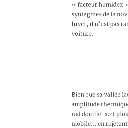
« facteur humidex »,
syntagmes de la novl
hiver, il n’est pas r
voiture.
Bien que sa vallée l
amplitude thermique 
nid douillet soit plu
mobile… en rejetant 