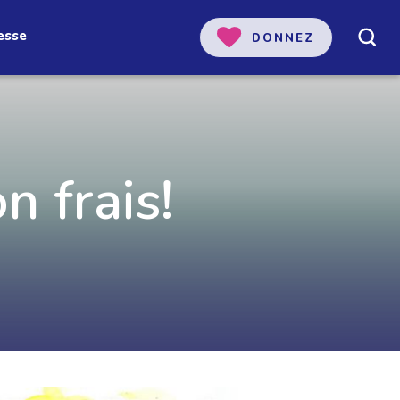
esse
DONNEZ
n frais!
 notre