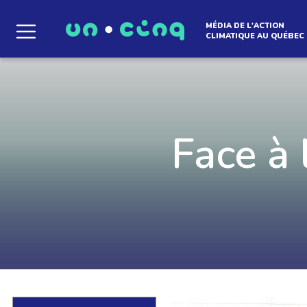
MÉDIA DE L'ACTION
CLIMATIQUE AU QUÉBEC
Le média qui d
l'atmosphère
Face à l
Que des solutions concrètes et inspirantes. I
notre infolettre pour découvrir des initiative
qui créent le mouvement.