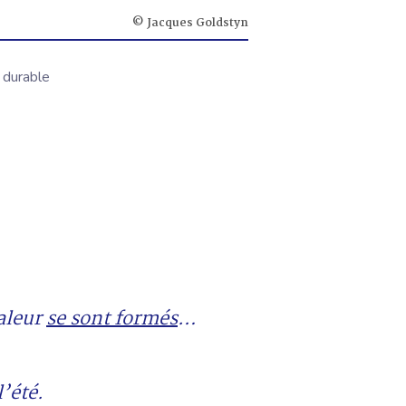
© Jacques Goldstyn
 durable
haleur
se sont formés
…
l’été.