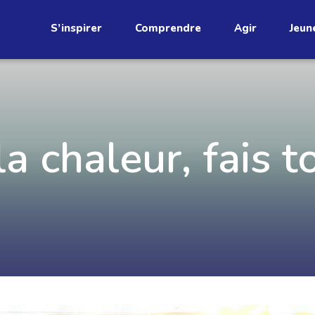
S’inspirer
Comprendre
Agir
Jeun
étend
a chaleur, fais to
Découvrez
infolettre!
ci au Québec. Abonnez-vous à
s prometteuses et des gestes