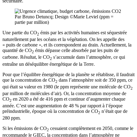
sécuritaire.
Par Bruno Detuncq; Design ©Marie Leviel (ppm =
partie par million)
Une partie du CO
émis par les activités humaines est séquestrée
2
naturellement par les océans et la végétation. On les appelle des
« puits de carbone », et ils correspondent au drain. Actuellement, la
quantité de CO
émis dépasse celle absorbée par les puits de
2
carbone. Résultat, le CO
s’accumule dans l’atmosphère, ce qui
2
entraîne un déséquilibre énergétique de la Terre.
Pour que l’équilibre énergétique de la planète se rétablisse, il faudrait
que la concentration de CO
dans l’atmosphère soit de 350 ppm, ce
2
qui était sa valeur en 1980 (le ppm représente une molécule de CO
2
par million de molécules d’air). Or, la concentration moyenne de
CO
en 2020 a été de 416 ppm et continue d’augmenter chaque
2
année. C’est une augmentation de 48 % par rapport à l’époque
préindustrielle, époque où la concentration de CO
n’était que de
2
280 ppm.
Si les émissions de CO
cessaient complètement en 2050, comme le
2
recommande le GIEC, la concentration dans l’atmosphère ne