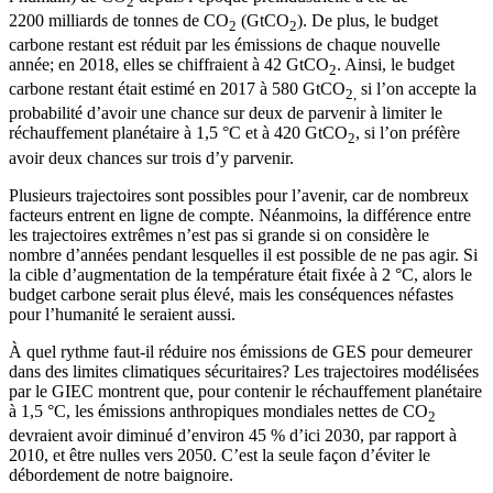
2
2200 milliards de tonnes de CO
(GtCO
). De plus, le budget
2
2
carbone restant est réduit par les émissions de chaque nouvelle
année; en 2018, elles se chiffraient à 42 GtCO
. Ainsi, le budget
2
carbone restant était estimé en 2017 à 580 GtCO
si l’on accepte la
2,
probabilité d’avoir une chance sur deux de parvenir à limiter le
réchauffement planétaire à 1,5 °C et à 420 GtCO
, si l’on préfère
2
avoir deux chances sur trois d’y parvenir.
Plusieurs trajectoires sont possibles pour l’avenir, car de nombreux
facteurs entrent en ligne de compte. Néanmoins, la différence entre
les trajectoires extrêmes n’est pas si grande si on considère le
nombre d’années pendant lesquelles il est possible de ne pas agir. Si
la cible d’augmentation de la température était fixée à 2 °C, alors le
budget carbone serait plus élevé, mais les conséquences néfastes
pour l’humanité le seraient aussi.
À quel rythme faut-il réduire nos émissions de GES pour demeurer
dans des limites climatiques sécuritaires? Les trajectoires modélisées
par le GIEC montrent que, pour contenir le réchauffement planétaire
à 1,5 °C, les émissions anthropiques mondiales nettes de CO
2
devraient avoir diminué d’environ 45 % d’ici 2030, par rapport à
2010, et être nulles vers 2050. C’est la seule façon d’éviter le
débordement de notre baignoire.