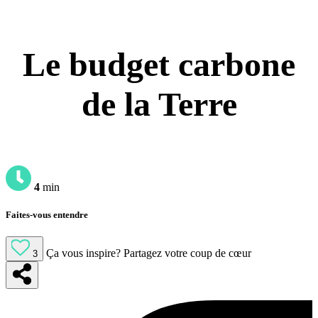
Le budget carbone
de la Terre
4
min
Faites-vous entendre
Ça vous inspire?
Partagez votre coup de cœur
3