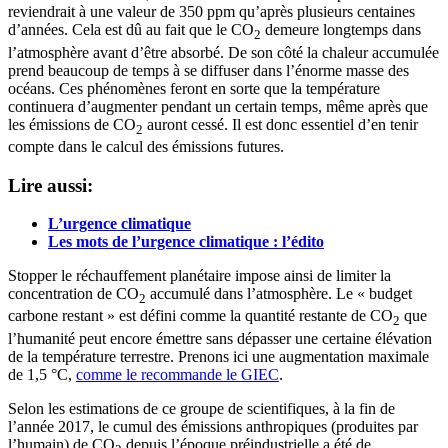
reviendrait à une valeur de 350 ppm qu’après plusieurs centaines
d’années. Cela est dû au fait que le CO
demeure longtemps dans
2
l’atmosphère avant d’être absorbé. De son côté la chaleur accumulée
prend beaucoup de temps à se diffuser dans l’énorme masse des
océans. Ces phénomènes feront en sorte que la température
continuera d’augmenter pendant un certain temps, même après que
les émissions de CO
auront cessé. Il est donc essentiel d’en tenir
2
compte dans le calcul des émissions futures.
Lire aussi:
L’urgence climatique
Les mots de l’urgence climatique : l’édito
Stopper le réchauffement planétaire impose ainsi de limiter la
concentration de CO
accumulé dans l’atmosphère. Le « budget
2
carbone restant » est défini comme la quantité restante de CO
que
2
l’humanité peut encore émettre sans dépasser une certaine élévation
de la température terrestre. Prenons ici une augmentation maximale
de 1,5 °C,
comme le recommande le GIEC
.
Selon les estimations de ce groupe de scientifiques, à la fin de
l’année 2017, le cumul des émissions anthropiques (produites par
l’humain) de CO
depuis l’époque préindustrielle a été de