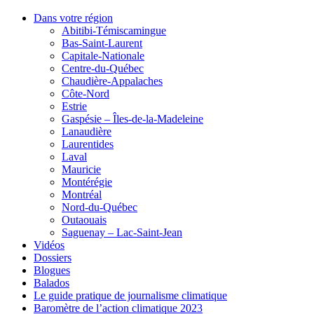
Dans votre région
Abitibi-Témiscamingue
Bas-Saint-Laurent
Capitale-Nationale
Centre-du-Québec
Chaudière-Appalaches
Côte-Nord
Estrie
Gaspésie – Îles-de-la-Madeleine
Lanaudière
Laurentides
Laval
Mauricie
Montérégie
Montréal
Nord-du-Québec
Outaouais
Saguenay – Lac-Saint-Jean
Vidéos
Dossiers
Blogues
Balados
Le guide pratique de journalisme climatique
Baromètre de l’action climatique 2023