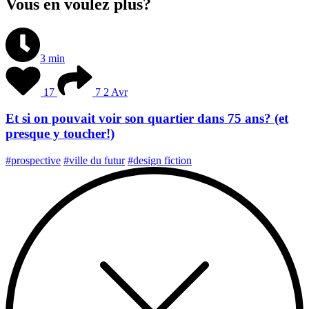
Vous en voulez plus?
3 min
17
7
2 Avr
Et si on pouvait voir son quartier dans 75 ans? (et
presque y toucher!)
#prospective
#ville du futur
#design fiction