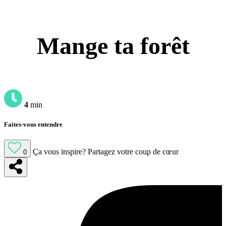
Mange ta forêt
4
min
Faites-vous entendre
Ça vous inspire?
Partagez votre coup de cœur
0