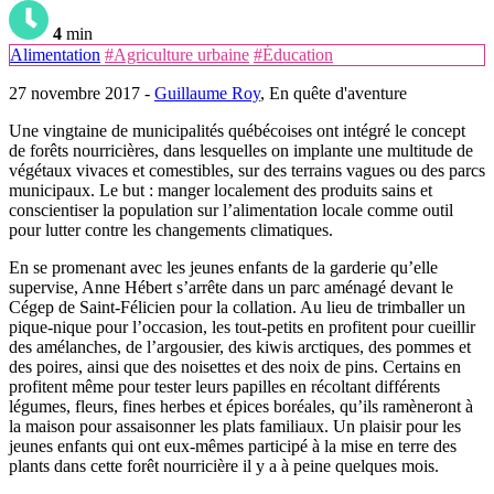
4
min
Alimentation
#Agriculture urbaine
#Éducation
27 novembre 2017 -
Guillaume Roy
, En quête d'aventure
Une vingtaine de municipalités québécoises ont intégré le concept
de forêts nourricières, dans lesquelles on implante une multitude de
végétaux vivaces et comestibles, sur des terrains vagues ou des parcs
municipaux. Le but : manger localement des produits sains et
conscientiser la population sur l’alimentation locale comme outil
pour lutter contre les changements climatiques.
En se promenant avec les jeunes enfants de la garderie qu’elle
supervise, Anne Hébert s’arrête dans un parc aménagé devant le
Cégep de Saint-Félicien pour la collation. Au lieu de trimballer un
pique-nique pour l’occasion, les tout-petits en profitent pour cueillir
des amélanches, de l’argousier, des kiwis arctiques, des pommes et
des poires, ainsi que des noisettes et des noix de pins. Certains en
profitent même pour tester leurs papilles en récoltant différents
légumes, fleurs, fines herbes et épices boréales, qu’ils ramèneront à
la maison pour assaisonner les plats familiaux. Un plaisir pour les
jeunes enfants qui ont eux-mêmes participé à la mise en terre des
plants dans cette forêt nourricière il y a à peine quelques mois.