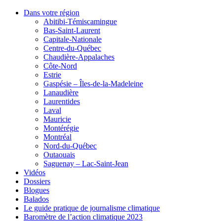
Dans votre région
Abitibi-Témiscamingue
Bas-Saint-Laurent
Capitale-Nationale
Centre-du-Québec
Chaudière-Appalaches
Côte-Nord
Estrie
Gaspésie – Îles-de-la-Madeleine
Lanaudière
Laurentides
Laval
Mauricie
Montérégie
Montréal
Nord-du-Québec
Outaouais
Saguenay – Lac-Saint-Jean
Vidéos
Dossiers
Blogues
Balados
Le guide pratique de journalisme climatique
Baromètre de l’action climatique 2023