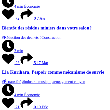
4 min
Économie
72
0
7 Avr
Bientôt des résidus miniers dans votre salon?
#Réduction des déchets
#Construction
3 min
23
5
17 Mar
Lia Kurihara, l’espoir comme mécanisme de survie
#Écoanxiété
#industrie musique
#engagement citoyen
4 min
Économie
71
0
19 Fév