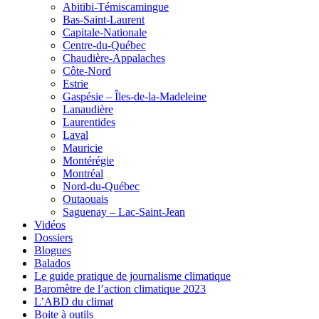
Abitibi-Témiscamingue
Bas-Saint-Laurent
Capitale-Nationale
Centre-du-Québec
Chaudière-Appalaches
Côte-Nord
Estrie
Gaspésie – Îles-de-la-Madeleine
Lanaudière
Laurentides
Laval
Mauricie
Montérégie
Montréal
Nord-du-Québec
Outaouais
Saguenay – Lac-Saint-Jean
Vidéos
Dossiers
Blogues
Balados
Le guide pratique de journalisme climatique
Baromètre de l’action climatique 2023
L’ABD du climat
Boite à outils