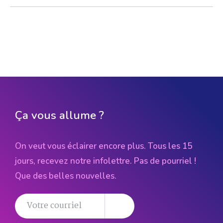
Ça vous allume ?
On veut vous éclairer encore plus. Tous les 15
jours, recevez notre infolettre. Pas de pourriel !
Que des belles nouvelles.