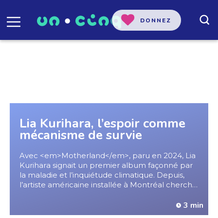
DONNEZ
#industrie musique
Lia Kurihara, l’espoir comme
mécanisme de survie
A
v
e
c
<
e
m
>
M
o
t
h
e
r
l
a
n
d
<
/
e
m
>
,
p
a
r
u
e
n
2
0
2
4
,
L
i
a
K
u
r
i
h
a
r
a
s
i
g
n
a
i
t
u
n
p
r
e
m
i
e
r
a
l
b
u
m
f
a
ç
o
n
n
é
p
a
r
l
a
m
a
l
a
d
i
e
e
t
l
’
i
n
q
u
i
é
t
u
d
e
c
l
i
m
a
t
i
q
u
e
.
D
e
p
u
i
s
,
l
’
a
r
t
i
s
t
e
a
m
é
r
i
c
a
i
n
e
i
n
s
t
a
l
l
é
e
à
M
o
n
t
r
é
a
l
c
h
e
r
c
h
e
u
n
e
c
o
h
é
r
e
n
c
e
e
n
t
r
e
s
o
n
œ
u
v
r
e
,
s
a
c
a
r
r
i
è
r
e
e
t
s
e
s
c
o
n
v
i
c
t
i
o
n
s
e
n
v
i
r
o
n
n
e
m
e
n
t
a
l
e
s
.
3 min