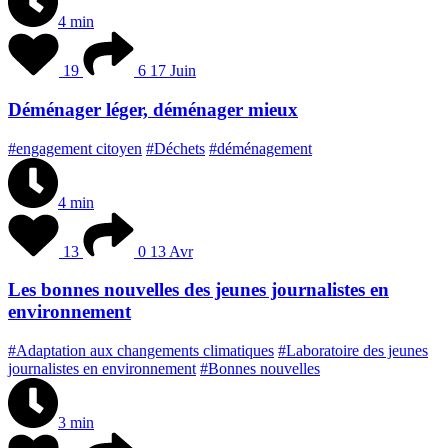
4 min
19
6
17 Juin
Déménager léger, déménager mieux
#engagement citoyen
#Déchets
#déménagement
4 min
13
0
13 Avr
Les bonnes nouvelles des jeunes journalistes en
environnement
#Adaptation aux changements climatiques
#Laboratoire des jeunes
journalistes en environnement
#Bonnes nouvelles
3 min