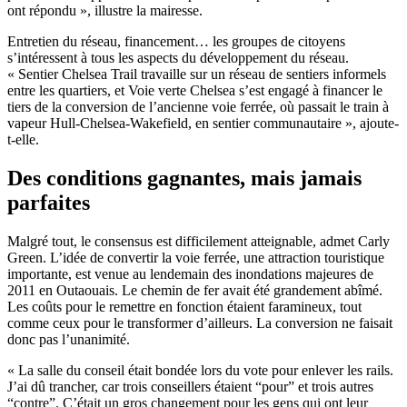
ont répondu », illustre la mairesse.
Entretien du réseau, financement… les groupes de citoyens
s’intéressent à tous les aspects du développement du réseau.
« Sentier Chelsea Trail travaille sur un réseau de sentiers informels
entre les quartiers, et Voie verte Chelsea s’est engagé à financer le
tiers de la conversion de l’ancienne voie ferrée, où passait le train à
vapeur Hull-Chelsea-Wakefield, en sentier communautaire », ajoute-
t-elle.
Des conditions gagnantes, mais jamais
parfaites
Malgré tout, le consensus est difficilement atteignable, admet Carly
Green. L’idée de convertir la voie ferrée, une attraction touristique
importante, est venue au lendemain des inondations majeures de
2011 en Outaouais. Le chemin de fer avait été grandement abîmé.
Les coûts pour le remettre en fonction étaient faramineux, tout
comme ceux pour le transformer d’ailleurs. La conversion ne faisait
donc pas l’unanimité.
« La salle du conseil était bondée lors du vote pour enlever les rails.
J’ai dû trancher, car trois conseillers étaient “pour” et trois autres
“contre”. C’était un gros changement pour les gens qui ont leur