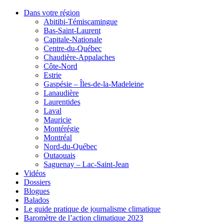
Dans votre région
Abitibi-Témiscamingue
Bas-Saint-Laurent
Capitale-Nationale
Centre-du-Québec
Chaudière-Appalaches
Côte-Nord
Estrie
Gaspésie – Îles-de-la-Madeleine
Lanaudière
Laurentides
Laval
Mauricie
Montérégie
Montréal
Nord-du-Québec
Outaouais
Saguenay – Lac-Saint-Jean
Vidéos
Dossiers
Blogues
Balados
Le guide pratique de journalisme climatique
Baromètre de l’action climatique 2023