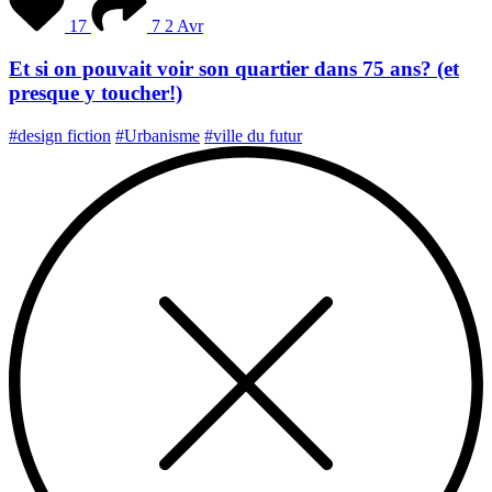
17
7
2 Avr
Et si on pouvait voir son quartier dans 75 ans? (et
presque y toucher!)
#design fiction
#Urbanisme
#ville du futur