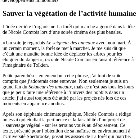
développements immobiliers.
Sauver la végétation de l’activité humaine
L’idée derrière l’organisme La forêt qui marche a germé dans la tête
de Nicole Comtois lors d’une soirée cinéma des plus banales.
« Un soir, je regardais
Le seigneur des anneaux
avec mon mari. À
un certain moment, la forêt se met à marcher. Je me suis dit que
c’était une maudite bonne idée de déplacer les arbres pour les
éloigner du danger », raconte Nicole Comtois en faisant référence à
l’imaginaire de Tolkien.
Petite parenthèse : en entendant cette phrase, j’ai tout de suite
compris que j’adorerais cette entrevue. Non seulement je suis un
grand fan du
Seigneur des anneaux
, mais ce n’est pas tous les jours
que je peux faire une référence à l’univers des hobbits dans un
article; j’ai aussi toujours été attiré par les projets nés lors de ces
moments en apparence anodins.
Après son épiphanie cinématographique, Nicole Comtois a rédigé
un essai qui étudiait la pertinence et la faisabilité d’un projet de
« sauvetage végétal » sur les terrains voués au déboisement. Ce
texte, présenté pour l’obtention de sa maîtrise en environnement à
l’Université Sherbrooke, posait les assises de La forêt qui marche.