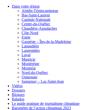
Dans votre région
Abitibi-Témiscamingue
Bas-Saint-Laurent
Capitale-Nationale
Centre-du-Québec
Chaudière-Appalaches
Côte-Nord
Estrie
Gaspésie – Îles-de-la-Madeleine
Lanaudière
Laurentides
Laval
Mauricie
Montérégie
Montréal
Nord-du-Québec
Outaouais
Saguenay – Lac-Saint-Jean
Vidéos
Dossiers
Blogues
Balados
Le guide pratique de journalisme climatique
Baromètre de l’action climatique 2023