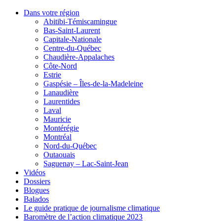
Dans votre région
Abitibi-Témiscamingue
Bas-Saint-Laurent
Capitale-Nationale
Centre-du-Québec
Chaudière-Appalaches
Côte-Nord
Estrie
Gaspésie – Îles-de-la-Madeleine
Lanaudière
Laurentides
Laval
Mauricie
Montérégie
Montréal
Nord-du-Québec
Outaouais
Saguenay – Lac-Saint-Jean
Vidéos
Dossiers
Blogues
Balados
Le guide pratique de journalisme climatique
Baromètre de l’action climatique 2023