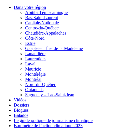
Dans votre région
Abitibi-Témiscamingue
Bas-Saint-Laurent
Capitale-Nationale
Centre-du-Québec
Chaudière-Appalaches
Côte-Nord
Estrie
Gaspésie – Îles-de-la-Madeleine
Lanaudière
Laurentides
Laval
Mauricie
Montérégie
Montréal
Nord-du-Québec
Outaouais
Saguenay – Lac-Saint-Jean
Vidéos
Dossiers
Blogues
Balados
Le guide pratique de journalisme climatique
Baromètre de l’action climatique 2023