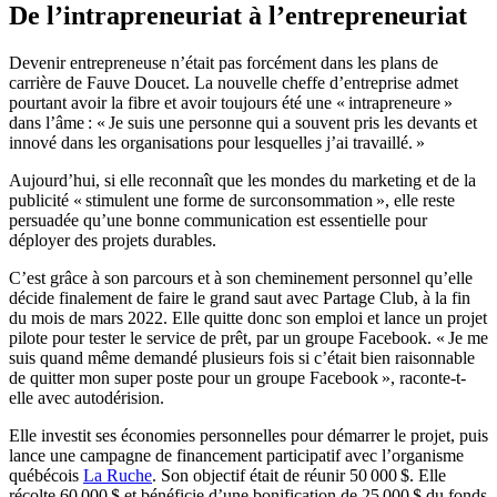
De l’intrapreneuriat à l’entrepreneuriat
Devenir entrepreneuse n’était pas forcément dans les plans de
carrière de Fauve Doucet. La nouvelle cheffe d’entreprise admet
pourtant avoir la fibre et avoir toujours été une « intrapreneure »
dans l’âme : « Je suis une personne qui a souvent pris les devants et
innové dans les organisations pour lesquelles j’ai travaillé. »
Aujourd’hui, si elle reconnaît que les mondes du marketing et de la
publicité « stimulent une forme de surconsommation », elle reste
persuadée qu’une bonne communication est essentielle pour
déployer des projets durables.
C’est grâce à son parcours et à son cheminement personnel qu’elle
décide finalement de faire le grand saut avec Partage Club, à la fin
du mois de mars 2022. Elle quitte donc son emploi et lance un projet
pilote pour tester le service de prêt, par un groupe Facebook. « Je me
suis quand même demandé plusieurs fois si c’était bien raisonnable
de quitter mon super poste pour un groupe Facebook », raconte-t-
elle avec autodérision.
Elle investit ses économies personnelles pour démarrer le projet, puis
lance une campagne de financement participatif avec l’organisme
québécois
La Ruche
. Son objectif était de réunir 50 000 $. Elle
récolte 60 000 $ et bénéficie d’une bonification de 25 000 $ du fonds