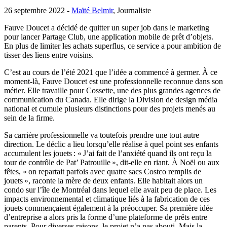
26 septembre 2022 -
Maïté Belmir
, Journaliste
Fauve Doucet a décidé de quitter un super job dans le marketing
pour lancer Partage Club, une application mobile de prêt d’objets.
En plus de limiter les achats superflus, ce service a pour ambition de
tisser des liens entre voisins.
C’est au cours de l’été 2021 que l’idée a commencé à germer. À ce
moment-là, Fauve Doucet est une professionnelle reconnue dans son
métier. Elle travaille pour Cossette, une des plus grandes agences de
communication du Canada. Elle dirige la Division de design média
national et cumule plusieurs distinctions pour des projets menés au
sein de la firme.
Sa carrière professionnelle va toutefois prendre une tout autre
direction. Le déclic a lieu lorsqu’elle réalise à quel point ses enfants
accumulent les jouets : « J’ai fait de l’anxiété quand ils ont reçu la
tour de contrôle de Pat’ Patrouille », dit-elle en riant. À Noël ou aux
fêtes, « on repartait parfois avec quatre sacs Costco remplis de
jouets », raconte la mère de deux enfants. Elle habitait alors un
condo sur l’île de Montréal dans lequel elle avait peu de place. Les
impacts environnemental et climatique liés à la fabrication de ces
jouets commençaient également à la préoccuper. Sa première idée
d’entreprise a alors pris la forme d’une plateforme de prêts entre
parents. Pour diverses raisons, le projet n’a pas abouti. Mais la