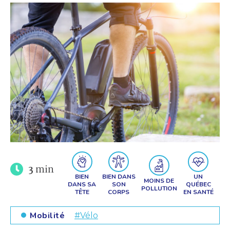
3
min
BIEN
BIEN DANS
UN
MOINS DE
DANS SA
SON
QUÉBEC
POLLUTION
TÊTE
CORPS
EN SANTÉ
Mobilité
#Vélo