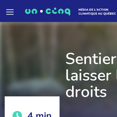
MÉDIA DE L'ACTION
CLIMATIQUE AU QUÉBEC
Le média qui d
l'atmosphère
Sentier
laisser
droits
Que des solutions concrètes et inspirantes. I
notre infolettre pour découvrir des initiative
qui créent le mouvement.
4
min