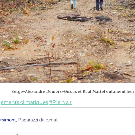
Serge-Alexandre Demers-Giroux et Réal Martel entament leur a
ements climatiques
#Plein air
arsimont
, Paparazzi du climat