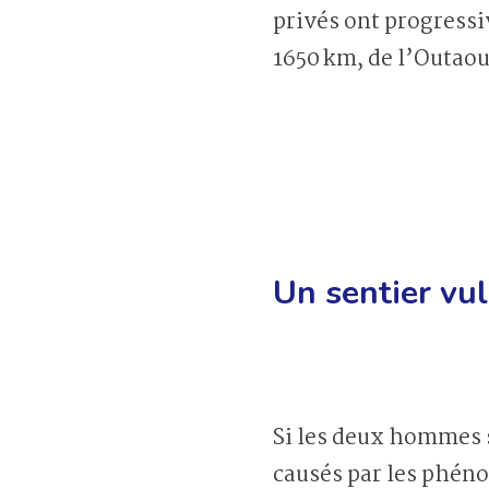
privés ont progressi
1650 km, de l’Outaoua
Un sentier vu
Si les deux hommes s
causés par les phéno