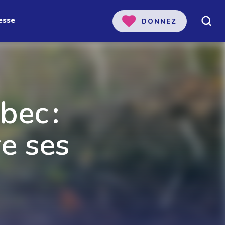
esse
DONNEZ
bec :
re ses
 notre