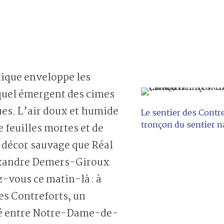
ique enveloppe les
uquel émergent des cimes
ues. L’air doux et humide
Le sentier des Contr
tronçon du sentier n
 feuilles mortes et de
e décor sauvage que Réal
exandre Demers-Giroux
-vous ce matin-là : à
des Contreforts, un
ué entre Notre-Dame-de-