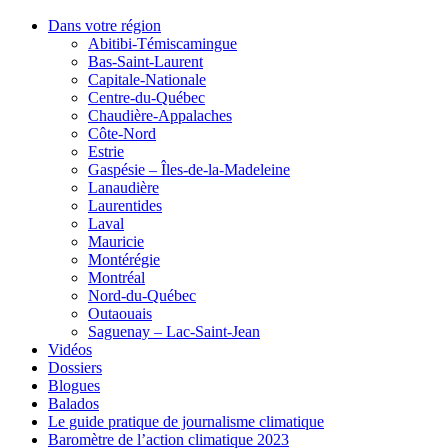
Dans votre région
Abitibi-Témiscamingue
Bas-Saint-Laurent
Capitale-Nationale
Centre-du-Québec
Chaudière-Appalaches
Côte-Nord
Estrie
Gaspésie – Îles-de-la-Madeleine
Lanaudière
Laurentides
Laval
Mauricie
Montérégie
Montréal
Nord-du-Québec
Outaouais
Saguenay – Lac-Saint-Jean
Vidéos
Dossiers
Blogues
Balados
Le guide pratique de journalisme climatique
Baromètre de l’action climatique 2023