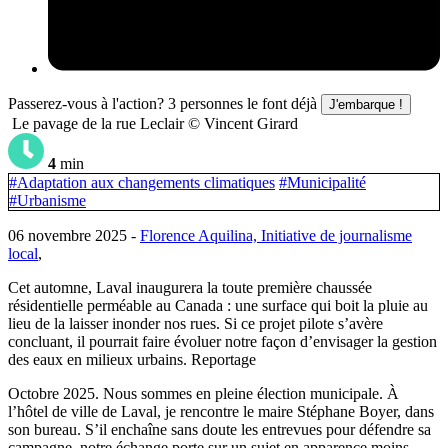
Passerez-vous à l'action?
3
personnes le font déjà
J'embarque !
Le pavage de la rue Leclair © Vincent Girard
4
min
#Adaptation aux changements climatiques
#Municipalité
#Urbanisme
06 novembre 2025 -
Florence Aquilina, Initiative de journalisme
local
,
Cet automne, Laval inaugurera la toute première chaussée
résidentielle perméable au Canada : une surface qui boit la pluie au
lieu de la laisser inonder nos rues. Si ce projet pilote s’avère
concluant, il pourrait faire évoluer notre façon d’envisager la gestion
des eaux en milieux urbains. Reportage
Octobre 2025. Nous sommes en pleine élection municipale. À
l’hôtel de ville de Laval, je rencontre le maire Stéphane Boyer, dans
son bureau. S’il enchaîne sans doute les entrevues pour défendre sa
campagne, notre échange porte sur un sujet en apparence moins