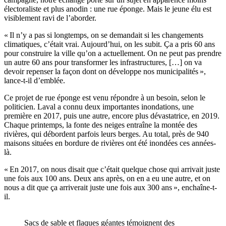
électoraliste et plus anodin : une rue éponge. Mais le jeune élu est
visiblement ravi de l’aborder.
« Il n’y a pas si longtemps, on se demandait si les changements
climatiques, c’était vrai. Aujourd’hui, on les subit. Ça a pris 60 ans
pour construire la ville qu’on a actuellement. On ne peut pas prendre
un autre 60 ans pour transformer les infrastructures, […] on va
devoir repenser la façon dont on développe nos municipalités »,
lance-t-il d’emblée.
Ce projet de rue éponge est venu répondre à un besoin, selon le
politicien. Laval a connu deux importantes inondations, une
première en 2017, puis une autre, encore plus dévastatrice, en 2019.
Chaque printemps, la fonte des neiges entraîne la montée des
rivières, qui débordent parfois leurs berges. Au total, près de 940
maisons situées en bordure de rivières ont été inondées ces années-
là.
« En 2017, on nous disait que c’était quelque chose qui arrivait juste
une fois aux 100 ans. Deux ans après, on en a eu une autre, et on
nous a dit que ça arriverait juste une fois aux 300 ans », enchaîne-t-
il.
Sacs de sable et flaques géantes témoignent des