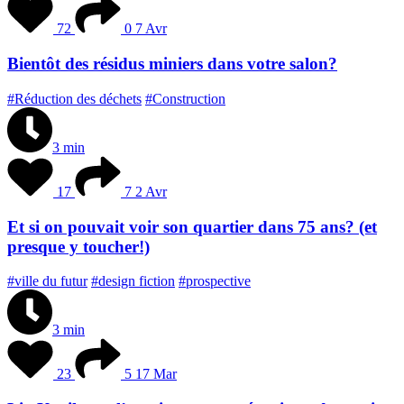
72
0
7 Avr
Bientôt des résidus miniers dans votre salon?
#Réduction des déchets
#Construction
3 min
17
7
2 Avr
Et si on pouvait voir son quartier dans 75 ans? (et
presque y toucher!)
#ville du futur
#design fiction
#prospective
3 min
23
5
17 Mar