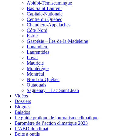
Abitibi-Témiscamingue
Bas-Saint-Laurent
Capitale-Nationale
Centre-du-Québec
Chaudière-Appalaches
Côte-Nord
Estrie
Gaspésie – Îles-de-la-Madeleine
Lanaudière
Laurentides
Laval
Mauricie
Montérégie
Montréal
Nord-du-Québec
Outaouais
Saguenay – Lac-Saint-Jean
Vidéos
Dossiers
Blogues
Balados
Le guide pratique de journalisme climatique
Baromètre de l’action climatique 2023
L’ABD du climat
Boite à outils