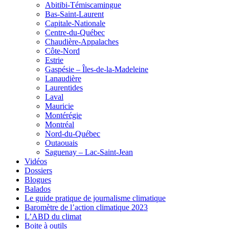
Abitibi-Témiscamingue
Bas-Saint-Laurent
Capitale-Nationale
Centre-du-Québec
Chaudière-Appalaches
Côte-Nord
Estrie
Gaspésie – Îles-de-la-Madeleine
Lanaudière
Laurentides
Laval
Mauricie
Montérégie
Montréal
Nord-du-Québec
Outaouais
Saguenay – Lac-Saint-Jean
Vidéos
Dossiers
Blogues
Balados
Le guide pratique de journalisme climatique
Baromètre de l’action climatique 2023
L’ABD du climat
Boite à outils