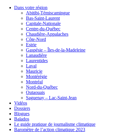
Dans votre région
Abitibi-Témiscamingue
Bas-Saint-Laurent
Capitale-Nationale
Centre-du-Québec
Chaudière-Appalaches
Côte-Nord
Estrie
Gaspésie – Îles-de-la-Madeleine
Lanaudière
Laurentides
Laval
Mauricie
Montérégie
Montréal
Nord-du-Québec
Outaouais
Saguenay – Lac-Saint-Jean
Vidéos
Dossiers
Blogues
Balados
Le guide pratique de journalisme climatique
Baromètre de l’action climatique 2023