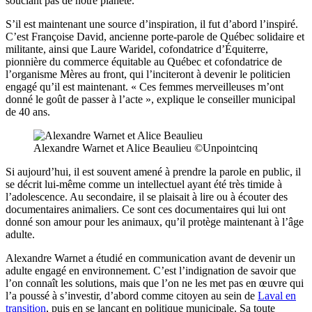
souciant pas de notre planète.
S’il est maintenant une source d’inspiration, il fut d’abord l’inspiré.
C’est Françoise David, ancienne porte-parole de Québec solidaire et
militante, ainsi que Laure Waridel, cofondatrice d’Équiterre,
pionnière du commerce équitable au Québec et cofondatrice de
l’organisme Mères au front, qui l’inciteront à devenir le politicien
engagé qu’il est maintenant. « Ces femmes merveilleuses m’ont
donné le goût de passer à l’acte », explique le conseiller municipal
de 40 ans.
Alexandre Warnet et Alice Beaulieu ©Unpointcinq
Si aujourd’hui, il est souvent amené à prendre la parole en public, il
se décrit lui-même comme un intellectuel ayant été très timide à
l’adolescence. Au secondaire, il se plaisait à lire ou à écouter des
documentaires animaliers. Ce sont ces documentaires qui lui ont
donné son amour pour les animaux, qu’il protège maintenant à l’âge
adulte.
Alexandre Warnet a étudié en communication avant de devenir un
adulte engagé en environnement. C’est l’indignation de savoir que
l’on connaît les solutions, mais que l’on ne les met pas en œuvre qui
l’a poussé à s’investir, d’abord comme citoyen au sein de
Laval en
transition
, puis en se lançant en politique municipale. Sa toute