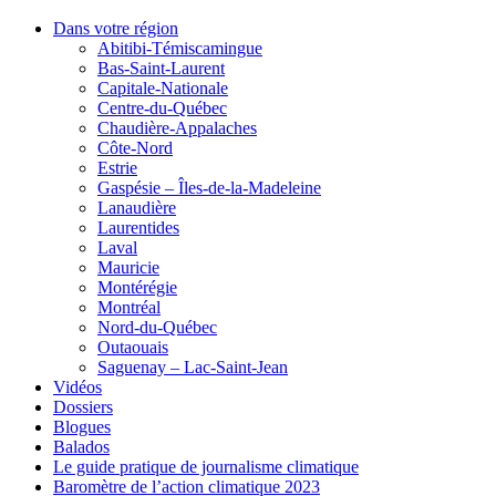
Dans votre région
Abitibi-Témiscamingue
Bas-Saint-Laurent
Capitale-Nationale
Centre-du-Québec
Chaudière-Appalaches
Côte-Nord
Estrie
Gaspésie – Îles-de-la-Madeleine
Lanaudière
Laurentides
Laval
Mauricie
Montérégie
Montréal
Nord-du-Québec
Outaouais
Saguenay – Lac-Saint-Jean
Vidéos
Dossiers
Blogues
Balados
Le guide pratique de journalisme climatique
Baromètre de l’action climatique 2023