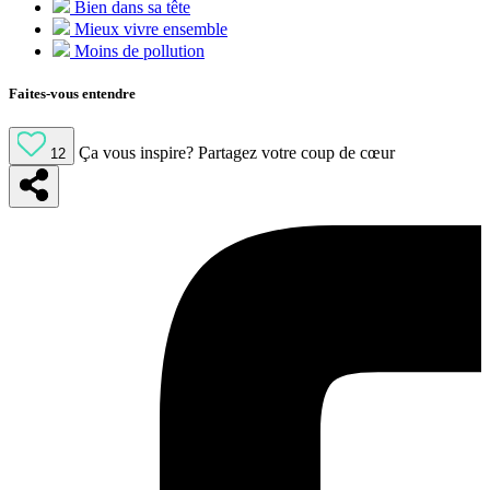
Bien dans sa tête
Mieux vivre ensemble
Moins de pollution
Faites-vous entendre
Ça vous inspire?
Partagez votre coup de cœur
12