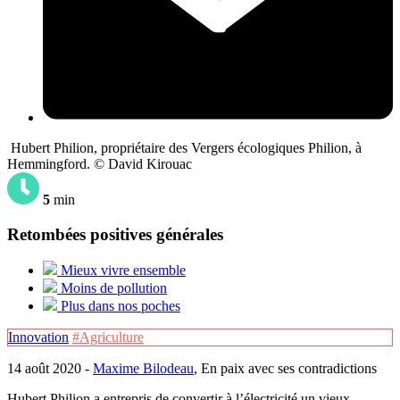
Hubert Philion, propriétaire des Vergers écologiques Philion, à
Hemmingford. © David Kirouac
5
min
Retombées positives générales
Mieux vivre ensemble
Moins de pollution
Plus dans nos poches
Innovation
#Agriculture
14 août 2020 -
Maxime Bilodeau
, En paix avec ses contradictions
Hubert Philion a entrepris de convertir à l’électricité un vieux