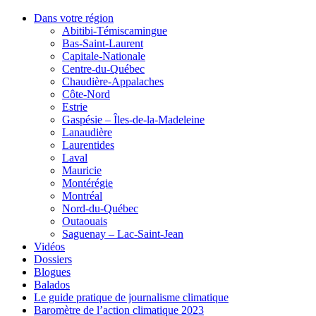
Dans votre région
Abitibi-Témiscamingue
Bas-Saint-Laurent
Capitale-Nationale
Centre-du-Québec
Chaudière-Appalaches
Côte-Nord
Estrie
Gaspésie – Îles-de-la-Madeleine
Lanaudière
Laurentides
Laval
Mauricie
Montérégie
Montréal
Nord-du-Québec
Outaouais
Saguenay – Lac-Saint-Jean
Vidéos
Dossiers
Blogues
Balados
Le guide pratique de journalisme climatique
Baromètre de l’action climatique 2023