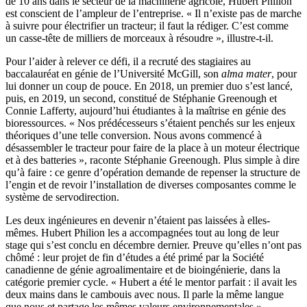
de 10 ans dans le secteur de la machinerie agricole, Hubert Philion
est conscient de l’ampleur de l’entreprise. «
Il n’existe pas de marche
à suivre pour électrifier un tracteur; il faut la rédiger. C’est comme
un casse-tête de milliers de morceaux à résoudre
», illustre-t-il.
Pour l’aider à relever ce défi, il a recruté des stagiaires au
baccalauréat en génie de l’Université McGill, son
alma mater
, pour
lui donner un coup de pouce. En 2018, un premier duo s’est lancé,
puis, en 2019, un second, constitué de Stéphanie Greenough et
Connie Lafferty, aujourd’hui étudiantes à la maîtrise en génie des
bioressources. « Nos prédécesseurs s’étaient penchés sur les enjeux
théoriques d’une telle conversion. Nous avons commencé à
désassembler le tracteur pour faire de la place à un moteur électrique
et à des batteries », raconte Stéphanie Greenough. Plus simple à dire
qu’à faire : ce genre d’opération demande de repenser la structure de
l’engin et de revoir l’installation de diverses composantes comme le
système de servodirection.
Les deux ingénieures en devenir n’étaient pas laissées à elles-
mêmes. Hubert Philion les a accompagnées tout au long de leur
stage qui s’est conclu en décembre dernier. Preuve qu’elles n’ont pas
chômé : leur projet de fin d’études a été primé par la Société
canadienne de génie agroalimentaire et de bioingénierie, dans la
catégorie premier cycle. «
Hubert a été le mentor parfait : il avait les
deux mains dans le cambouis avec nous. Il parle la même langue
que nous et partage les mêmes valeurs environnementales
»,