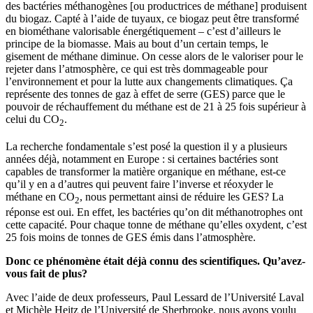
des bactéries méthanogènes [ou productrices de méthane] produisent
du biogaz. Capté à l’aide de tuyaux, ce biogaz peut être transformé
en biométhane valorisable énergétiquement – c’est d’ailleurs le
principe de la biomasse. Mais au bout d’un certain temps, le
gisement de méthane diminue. On cesse alors de le valoriser pour le
rejeter dans l’atmosphère, ce qui est très dommageable pour
l’environnement et pour la lutte aux changements climatiques. Ça
représente des tonnes de gaz à effet de serre (GES) parce que le
pouvoir de réchauffement du méthane est de 21 à 25 fois supérieur à
celui du CO
.
2
La recherche fondamentale s’est posé la question il y a plusieurs
années déjà, notamment en Europe : si certaines bactéries sont
capables de transformer la matière organique en méthane, est-ce
qu’il y en a d’autres qui peuvent faire l’inverse et réoxyder le
méthane en CO
, nous permettant ainsi de réduire les GES? La
2
réponse est oui. En effet, les bactéries qu’on dit méthanotrophes ont
cette capacité. Pour chaque tonne de méthane qu’elles oxydent, c’est
25 fois moins de tonnes de GES émis dans l’atmosphère.
Donc ce phénomène était déjà connu des scientifiques. Qu’avez-
vous fait de plus?
Avec l’aide de deux professeurs, Paul Lessard de l’Université Laval
et Michèle Heitz de l’Université de Sherbrooke, nous avons voulu