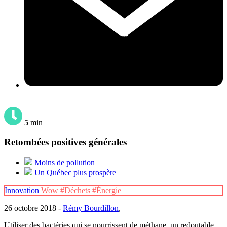
5
min
Retombées positives générales
Moins de pollution
Un Québec plus prospère
Innovation
Wow
#Déchets
#Énergie
26 octobre 2018 -
Rémy Bourdillon
,
Utiliser des bactéries qui se nourrissent de méthane, un redoutable