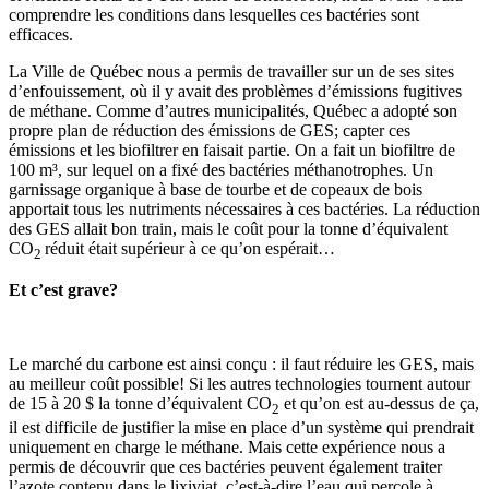
comprendre les conditions dans lesquelles ces bactéries sont
efficaces.
La Ville de Québec nous a permis de travailler sur un de ses sites
d’enfouissement, où il y avait des problèmes d’émissions fugitives
de méthane. Comme d’autres municipalités, Québec a adopté son
propre plan de réduction des émissions de GES; capter ces
émissions et les biofiltrer en faisait partie. On a fait un biofiltre de
100 m³, sur lequel on a fixé des bactéries méthanotrophes. Un
garnissage organique à base de tourbe et de copeaux de bois
apportait tous les nutriments nécessaires à ces bactéries. La réduction
des GES allait bon train, mais le coût pour la tonne d’équivalent
CO
réduit était supérieur à ce qu’on espérait…
2
Et c’est grave?
Le marché du carbone est ainsi conçu : il faut réduire les GES, mais
au meilleur coût possible! Si les autres technologies tournent autour
de 15 à 20 $ la tonne d’équivalent CO
et qu’on est au-dessus de ça,
2
il est difficile de justifier la mise en place d’un système qui prendrait
uniquement en charge le méthane. Mais cette expérience nous a
permis de découvrir que ces bactéries peuvent également traiter
l’azote contenu dans le lixiviat, c’est-à-dire l’eau qui percole à