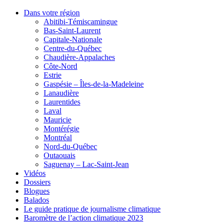
Dans votre région
Abitibi-Témiscamingue
Bas-Saint-Laurent
Capitale-Nationale
Centre-du-Québec
Chaudière-Appalaches
Côte-Nord
Estrie
Gaspésie – Îles-de-la-Madeleine
Lanaudière
Laurentides
Laval
Mauricie
Montérégie
Montréal
Nord-du-Québec
Outaouais
Saguenay – Lac-Saint-Jean
Vidéos
Dossiers
Blogues
Balados
Le guide pratique de journalisme climatique
Baromètre de l’action climatique 2023