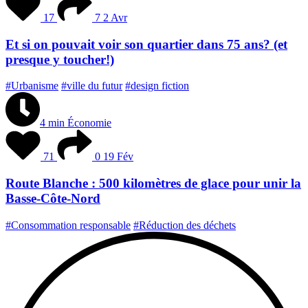
17
7
2 Avr
Et si on pouvait voir son quartier dans 75 ans? (et
presque y toucher!)
#Urbanisme
#ville du futur
#design fiction
4 min
Économie
71
0
19 Fév
Route Blanche : 500 kilomètres de glace pour unir la
Basse-Côte-Nord
#Consommation responsable
#Réduction des déchets