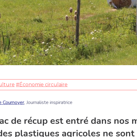
ulture
#Économie circulaire
e Cournoyer
, Journaliste inspiratrice
ac de récup est entré dans nos m
des plastiques agricoles ne sont