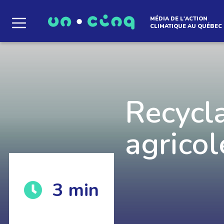
MÉDIA DE L'ACTION
CLIMATIQUE AU QUÉBEC
Le média qui d
l'atmosphère
Recycl
agricol
Que des solutions concrètes et inspirantes. I
3
min
notre infolettre pour découvrir des initiative
qui créent le mouvement.