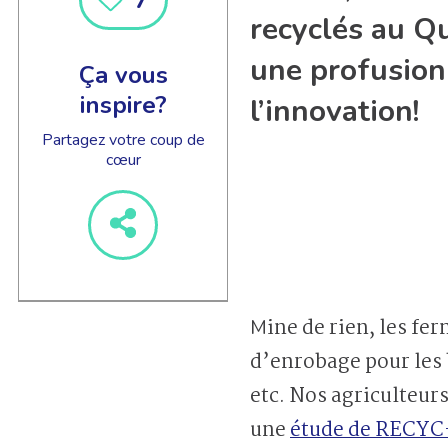
recyclés au Qu
une profusion 
Ça vous
inspire?
l’innovation!
Partagez votre coup de
cœur
Mine de rien, les fermes québécoises sont de grandes utilisatrices de plastique. Pellicules
d’enrobage pour les b
etc. Nos agriculteur
une
étude de RECYC-