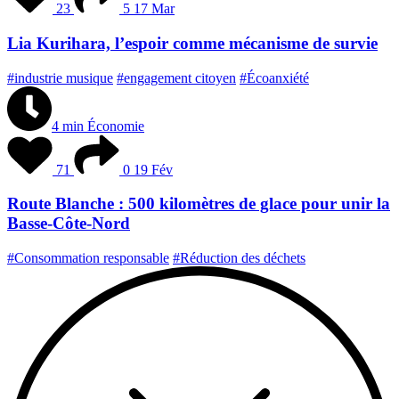
23
5
17 Mar
Lia Kurihara, l’espoir comme mécanisme de survie
#industrie musique
#engagement citoyen
#Écoanxiété
4 min
Économie
71
0
19 Fév
Route Blanche : 500 kilomètres de glace pour unir la
Basse-Côte-Nord
#Consommation responsable
#Réduction des déchets