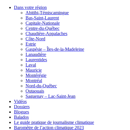
Dans votre région
Abitibi-Témiscamingue
Bas-Saint-Laurent
Capitale-Nationale
Centre-du-Québec
Chaudière-Appalaches
Côte-Nord
Estrie
Gaspésie – Îles-de-la-Madeleine
Lanaudière
Laurentides
Laval
Mauricie
Montérégie
Montréal
Nord-du-Québec
Outaouais
Saguenay – Lac-Saint-Jean
Vidéos
Dossiers
Blogues
Balados
Le guide pratique de journalisme climatique
Baromètre de l’action climatique 2023