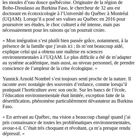
les moules d’eau douce québécoise. Originaire de la région de
Bobo-Dioulasso au Burkina Faso, le chercheur de 32 ans est
doctorant en écotoxicologie à l’Université du Québec à Montréal
(UQAM). Lorsqu’il a posé ses valises au Québec en 2016 pour
poursuivre ses études, le choc culturel a été intense, mais pas
nécessairement pour les raisons qu’on pourrait croire.
« Mon intégration s’est plutôt bien passée grâce, notamment, à la
présence de la famille que j’avais ici ; ils m’ont beaucoup aidé,
explique celui qui a obtenu une maîtrise en sciences
environnementales à l’UQAM. Le plus difficile a été de m’adapter
au système académique, mais aussi, au niveau personnel, de prendre
conscience de l’ampleur de la crise écologique. »
Yannick Arnold Nombré s’est toujours senti proche de la nature. Il
raconte avec nostalgie des souvenirs d’enfance, comme lorsqu’il
pratiquait l’horticulture avec son oncle. Sur les bancs de l’école,
l’éducation environnementale était limitée, exception faite de la
désertification, phénomène particulièrement dévastateur au Burkina
Faso.
« En arrivant au Québec, ma vision a beaucoup changé quand j’ai
pris connaissance de toutes les problématiques environnementales,
avoue-t-il. C’était très choquant et révoltant, ça m’a presque rendu
dépressif. »