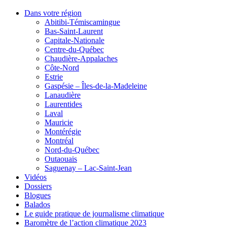
Dans votre région
Abitibi-Témiscamingue
Bas-Saint-Laurent
Capitale-Nationale
Centre-du-Québec
Chaudière-Appalaches
Côte-Nord
Estrie
Gaspésie – Îles-de-la-Madeleine
Lanaudière
Laurentides
Laval
Mauricie
Montérégie
Montréal
Nord-du-Québec
Outaouais
Saguenay – Lac-Saint-Jean
Vidéos
Dossiers
Blogues
Balados
Le guide pratique de journalisme climatique
Baromètre de l’action climatique 2023