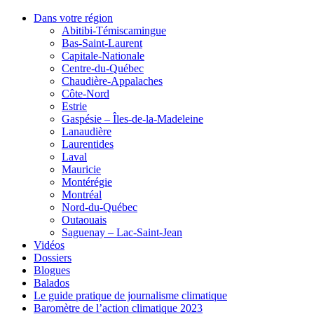
Dans votre région
Abitibi-Témiscamingue
Bas-Saint-Laurent
Capitale-Nationale
Centre-du-Québec
Chaudière-Appalaches
Côte-Nord
Estrie
Gaspésie – Îles-de-la-Madeleine
Lanaudière
Laurentides
Laval
Mauricie
Montérégie
Montréal
Nord-du-Québec
Outaouais
Saguenay – Lac-Saint-Jean
Vidéos
Dossiers
Blogues
Balados
Le guide pratique de journalisme climatique
Baromètre de l’action climatique 2023