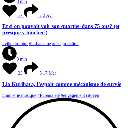
3 min
17
7
2 Avr
Et si on pouvait voir son quartier dans 75 ans? (et
presque y toucher!)
#ville du futur
#Urbanisme
#design fiction
3 min
23
5
17 Mar
Lia Kurihara, l’espoir comme mécanisme de survie
#industrie musique
#Écoanxiété
#engagement citoyen