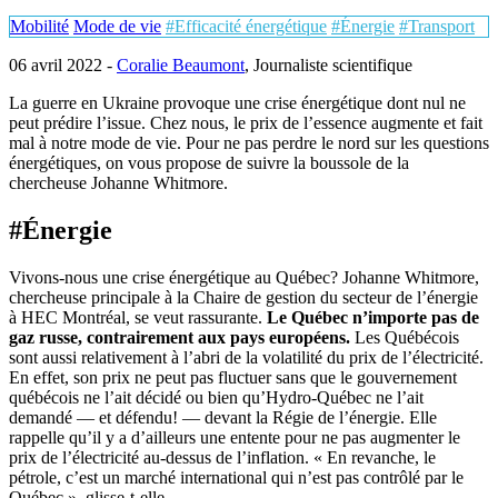
Mobilité
Mode de vie
#Efficacité énergétique
#Énergie
#Transport
06 avril 2022 -
Coralie Beaumont
, Journaliste scientifique
La guerre en Ukraine provoque une crise énergétique dont nul ne
peut prédire l’issue. Chez nous, le prix de l’essence augmente et fait
mal à notre mode de vie. Pour ne pas perdre le nord sur les questions
énergétiques, on vous propose de suivre la boussole de la
chercheuse Johanne Whitmore.
#Énergie
Vivons-nous une crise énergétique au Québec? Johanne Whitmore,
chercheuse principale à la Chaire de gestion du secteur de l’énergie
à HEC Montréal, se veut rassurante.
Le Québec n’importe pas de
gaz russe, contrairement aux pays européens.
Les Québécois
sont aussi relativement à l’abri de la volatilité du prix de l’électricité.
En effet, son prix ne peut pas fluctuer sans que le gouvernement
québécois ne l’ait décidé ou bien qu’Hydro-Québec ne l’ait
demandé — et défendu! — devant la Régie de l’énergie. Elle
rappelle qu’il y a d’ailleurs une entente pour ne pas augmenter le
prix de l’électricité au-dessus de l’inflation. « En revanche, le
pétrole, c’est un marché international qui n’est pas contrôlé par le
Québec », glisse-t-elle.