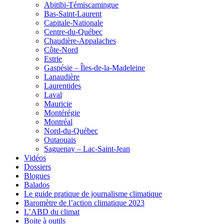
Abitibi-Témiscamingue
Bas-Saint-Laurent
Capitale-Nationale
Centre-du-Québec
Chaudière-Appalaches
Côte-Nord
Estrie
Gaspésie – Îles-de-la-Madeleine
Lanaudière
Laurentides
Laval
Mauricie
Montérégie
Montréal
Nord-du-Québec
Outaouais
Saguenay – Lac-Saint-Jean
Vidéos
Dossiers
Blogues
Balados
Le guide pratique de journalisme climatique
Baromètre de l’action climatique 2023
L’ABD du climat
Boite à outils