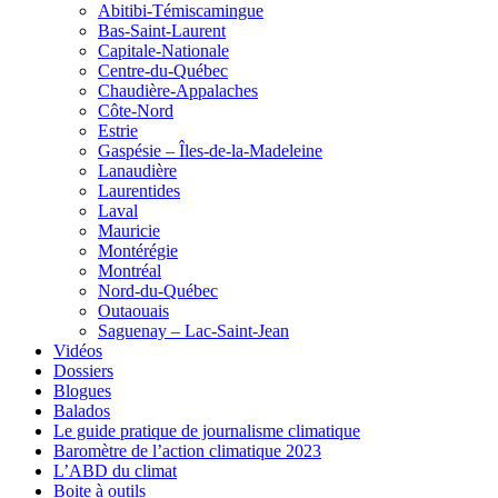
Abitibi-Témiscamingue
Bas-Saint-Laurent
Capitale-Nationale
Centre-du-Québec
Chaudière-Appalaches
Côte-Nord
Estrie
Gaspésie – Îles-de-la-Madeleine
Lanaudière
Laurentides
Laval
Mauricie
Montérégie
Montréal
Nord-du-Québec
Outaouais
Saguenay – Lac-Saint-Jean
Vidéos
Dossiers
Blogues
Balados
Le guide pratique de journalisme climatique
Baromètre de l’action climatique 2023
L’ABD du climat
Boite à outils