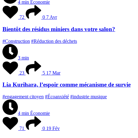
4 min
Économie
72
0
7 Avr
Bientôt des résidus miniers dans votre salon?
#Construction
#Réduction des déchets
3 min
23
5
17 Mar
Lia Kurihara, l’espoir comme mécanisme de survie
#engagement citoyen
#Écoanxiété
#industrie musique
4 min
Économie
71
0
19 Fév