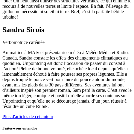
joué! On peut aussi utiliser des structures verticales, ce qui élimine le
recours à de nouvelles terres et limite l’espace. En fait, l’élevage du
grillon ne nécessite ni soleil ni terre. Bref, c’est la parfaite bébitte
urbaine!
Sandra Sirois
Verbomotrice caféinée
Animatrice à MAtv et présentatrice météo à Météo Média et Radio-
Canada, Sandra constate les effets des changements climatiques au
quotidien. Unpointcinq est donc l’occasion de passer du constat à
l’action! Pleine de bonne volonté, elle achète local depuis qu’elle a
lamentablement échoué à faire pousser ses propres légumes. Elle a
depuis troqué le pouce vert pour faire du pouce autour du monde,
ayant mis les pieds dans 30 pays différents. Ses aventures lui ont
d’ailleurs inspiré son premier roman, Sam perd la carte. C’est avec le
même ton léger, comique et positif qu’elle aborde ses contenus sur
Unpointcinq et qu’elle ne se décourage jamais, d’un jour, réussir à
résoudre un cube Rubik.
Plus d'articles de cet auteur
Faites-vous entendre