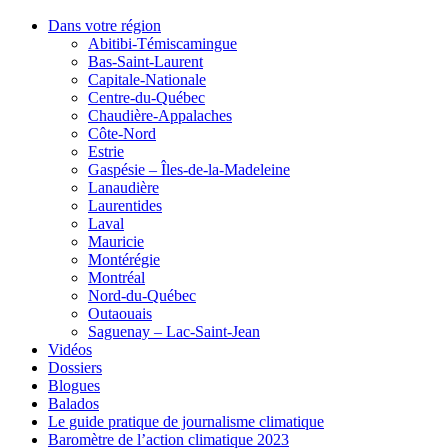
Dans votre région
Abitibi-Témiscamingue
Bas-Saint-Laurent
Capitale-Nationale
Centre-du-Québec
Chaudière-Appalaches
Côte-Nord
Estrie
Gaspésie – Îles-de-la-Madeleine
Lanaudière
Laurentides
Laval
Mauricie
Montérégie
Montréal
Nord-du-Québec
Outaouais
Saguenay – Lac-Saint-Jean
Vidéos
Dossiers
Blogues
Balados
Le guide pratique de journalisme climatique
Baromètre de l’action climatique 2023