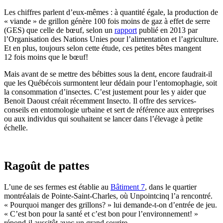
Les chiffres parlent d’eux-mêmes : à quantité égale, la production de
« viande » de grillon génère 100 fois moins de gaz à effet de serre
(GES) que celle de bœuf, selon un
rapport
publié en 2013 par
l’Organisation des Nations Unies pour l’alimentation et l’agriculture.
Et en plus, toujours selon cette étude, ces petites bêtes mangent
12 fois moins que le bœuf!
Mais avant de se mettre des bébittes sous la dent, encore faudrait-il
que les Québécois surmontent leur dédain pour l’entomophagie, soit
la consommation d’insectes. C’est justement pour les y aider que
Benoit Daoust créait récemment Insecto. Il offre des services-
conseils en entomologie urbaine et sert de référence aux entreprises
ou aux individus qui souhaitent se lancer dans l’élevage à petite
échelle.
Ragoût de pattes
L’une de ses fermes est établie au
Bâtiment 7
, dans le quartier
montréalais de Pointe-Saint-Charles, où Unpointcinq l’a rencontré.
« Pourquoi manger des grillons? » lui demande-t-on d’entrée de jeu.
« C’est bon pour la santé et c’est bon pour l’environnement! »
répond-il aussitôt avec un grand sourire.