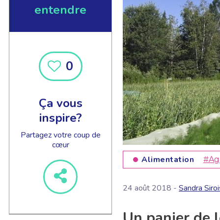
entendre
0
EN SAVOIR +
Ça vous
inspire?
Partagez votre coup de
cœur
Alimentation
#Ag
24 août 2018 -
Sandra Siroi
Un panier de l