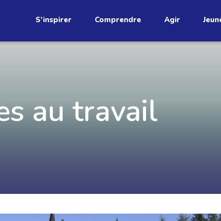
S’inspirer
Comprendre
Agir
Jeun
étend
s au travail
Découvrez
infolettre!
ci au Québec. Abonnez-vous à
s prometteuses et des gestes