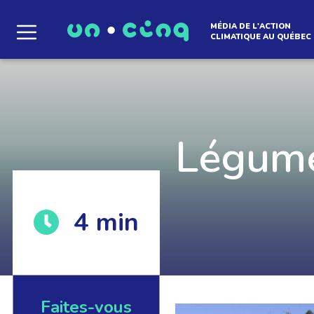
MÉDIA DE L'ACTION
CLIMATIQUE AU QUÉBEC
Le média qui d
l'atmosphère
Légume
4
min
Que des solutions concrètes et inspirantes. I
notre infolettre pour découvrir des initiative
qui créent le mouvement.
Faites-vous