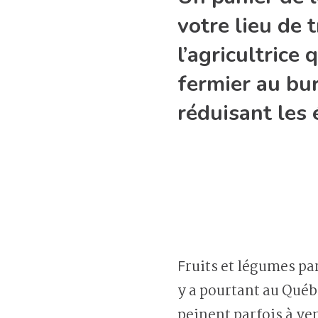
votre lieu de 
l’agricultrice
fermier au bu
réduisant les 
Fruits et légumes parcourent souvent des distances folles avant d’atterrir dans notre assiette. Il
y a pourtant au Québ
peinent parfois à ven