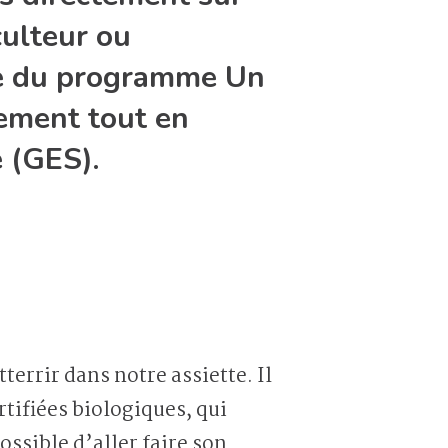
culteur ou
cipe du programme Un
ement tout en
e (GES).
tifiées biologiques, qui
ossible d’aller faire son