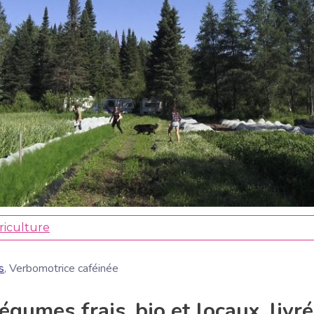
JE M'ABONNE
riculture
s
, Verbomotrice caféinée
égumes frais, bio et locaux, livr