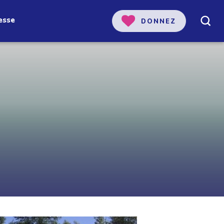
esse
DONNEZ
 notre