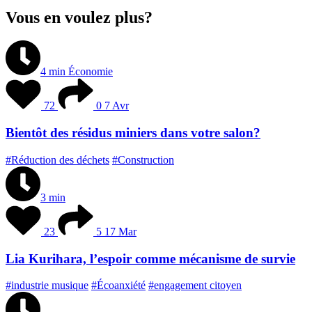
Vous en voulez plus?
4 min
Économie
72
0
7 Avr
Bientôt des résidus miniers dans votre salon?
#Réduction des déchets
#Construction
3 min
23
5
17 Mar
Lia Kurihara, l’espoir comme mécanisme de survie
#industrie musique
#Écoanxiété
#engagement citoyen