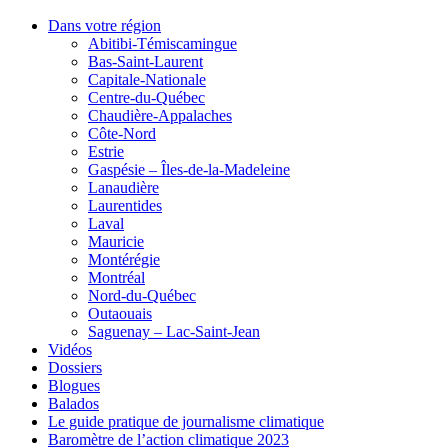
Dans votre région
Abitibi-Témiscamingue
Bas-Saint-Laurent
Capitale-Nationale
Centre-du-Québec
Chaudière-Appalaches
Côte-Nord
Estrie
Gaspésie – Îles-de-la-Madeleine
Lanaudière
Laurentides
Laval
Mauricie
Montérégie
Montréal
Nord-du-Québec
Outaouais
Saguenay – Lac-Saint-Jean
Vidéos
Dossiers
Blogues
Balados
Le guide pratique de journalisme climatique
Baromètre de l’action climatique 2023