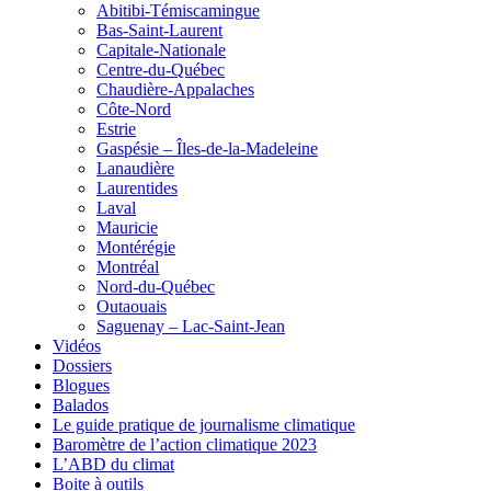
Abitibi-Témiscamingue
Bas-Saint-Laurent
Capitale-Nationale
Centre-du-Québec
Chaudière-Appalaches
Côte-Nord
Estrie
Gaspésie – Îles-de-la-Madeleine
Lanaudière
Laurentides
Laval
Mauricie
Montérégie
Montréal
Nord-du-Québec
Outaouais
Saguenay – Lac-Saint-Jean
Vidéos
Dossiers
Blogues
Balados
Le guide pratique de journalisme climatique
Baromètre de l’action climatique 2023
L’ABD du climat
Boite à outils