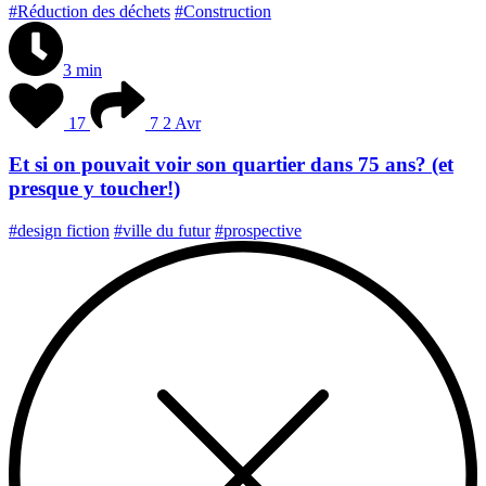
#Réduction des déchets
#Construction
3 min
17
7
2 Avr
Et si on pouvait voir son quartier dans 75 ans? (et
presque y toucher!)
#design fiction
#ville du futur
#prospective