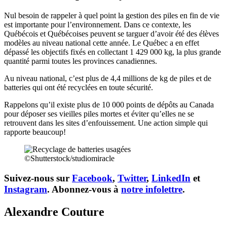
Nul besoin de rappeler à quel point la gestion des piles en fin de vie
est importante pour l’environnement.
Dans ce contexte,
les
Québécois et Québécoises peuvent se targuer d’avoir été
des
élève
s
modèles
au
niveau national cette année. Le Québec a
en effet
dépassé les objectifs fixés en collectant 1 429 000 k
g
, la plus grande
quantité
parmi
toutes les provinces can
adiennes.
Au niveau national, c’est plus de 4,4 millions de kg de piles et
de
batteries qui ont été recyclées en toute sécurité.
Rappelons qu’il existe plus de 10 000 points de
dépôts
au
Canada
pour déposer ses vieilles piles mortes
et éviter qu’elles
ne
se
retrouvent dans les sites d’enfouissement.
Une ac
tion simple qui
rapporte beaucoup!
©Shutterstock/studiomiracle
Suivez-nous sur
Facebook
,
Twitter
,
LinkedIn
et
Instagram
. Abonnez-vous à
notre infolettre
.
Alexandre Couture