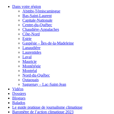
Dans votre région
Abitibi-Témiscamingue
Bas-Saint-Laurent
Capitale-Nationale
Centre-du-Québec
Chaudière-Appalaches
Côte-Nord
Estrie
Gaspésie – Îles-de-la-Madeleine
Lanaudière
Laurentides
Laval
Mauricie
Montérégie
Montréal
Nord-du-Québec
Outaouais
Saguenay – Lac-Saint-Jean
Vidéos
Dossiers
Blogues
Balados
Le guide pratique de journalisme climatique
Baromètre de l’action climatique 2023