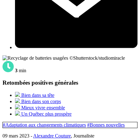
©Shutterstock/studiomiracle
3
min
Retombées positives générales
Bien dans sa tête
Bien dans son corps
Mieux vivre ensemble
Un Québec plus prospère
#Adaptation aux changements climatiques
#Bonnes nouvelles
09 mars 2023 -
Alexandre Couture
, Journaliste