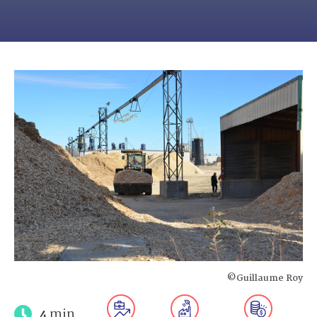
©Guillaume Roy
4
min