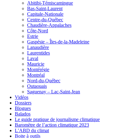
Abitibi-Témiscamingue
Bas-Saint-Laurent
Capitale-Nationale
Centre-du-Québec
Chaudière-Appalaches
Côte-Nord
Estrie
Gaspésie – Îles-de-la-Madeleine
Lanaudière
Laurentides
Laval
Mauricie
Montérégie
Montréal
Nord-du-Québec
Outaouais
Saguenay – Lac-Saint-Jean
Vidéos
Dossiers
Blogues
Balados
Le guide pratique de journalisme climatique
Baromètre de l’action climatique 2023
L’ABD du climat
Boite à outils