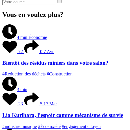
Vous en voulez plus?
4 min
Économie
72
0
7 Avr
Bientôt des résidus miniers dans votre salon?
#Réduction des déchets
#Construction
3 min
23
5
17 Mar
Lia Kurihara, l’espoir comme mécanisme de survie
#industrie musique
#Écoanxiété
#engagement citoyen