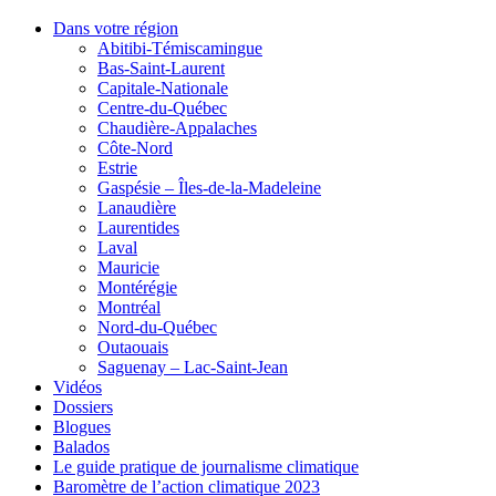
Dans votre région
Abitibi-Témiscamingue
Bas-Saint-Laurent
Capitale-Nationale
Centre-du-Québec
Chaudière-Appalaches
Côte-Nord
Estrie
Gaspésie – Îles-de-la-Madeleine
Lanaudière
Laurentides
Laval
Mauricie
Montérégie
Montréal
Nord-du-Québec
Outaouais
Saguenay – Lac-Saint-Jean
Vidéos
Dossiers
Blogues
Balados
Le guide pratique de journalisme climatique
Baromètre de l’action climatique 2023