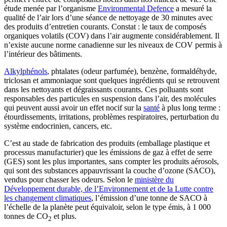
étude menée par l’organisme
Environmental Defence
a mesuré la
qualité de l’air lors d’une séance de nettoyage de 30 minutes avec
des produits d’entretien courants. Constat : le taux de composés
organiques volatils (COV) dans l’air augmente considérablement. Il
n’existe aucune norme canadienne sur les niveaux de COV permis à
l’intérieur des bâtiments.
Alkylphénols
, phtalates (odeur parfumée), benzène, formaldéhyde,
triclosan et ammoniaque sont quelques ingrédients qui se retrouvent
dans les nettoyants et dégraissants courants. Ces polluants sont
responsables des particules en suspension dans l’air, des molécules
qui peuvent aussi avoir un effet nocif sur la
santé
à plus long terme :
étourdissements, irritations, problèmes respiratoires, perturbation du
système endocrinien, cancers, etc.
C’est au stade de fabrication des produits (emballage plastique et
processus manufacturier) que les émissions de gaz à effet de serre
(GES) sont les plus importantes, sans compter les produits aérosols,
qui sont des substances appauvrissant la couche d’ozone (SACO),
vendus pour chasser les odeurs. Selon le
ministère du
Développement durable, de l’Environnement et de la Lutte contre
les changement climatiques
, l’émission d’une tonne de SACO à
l’échelle de la planète peut équivaloir, selon le type émis, à 1 000
tonnes de CO
et plus.
2