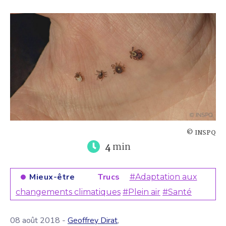
© INSPQ
4
min
Mieux-être
Trucs
#Adaptation aux
changements climatiques
#Plein air
#Santé
08 août 2018 -
Geoffrey Dirat
,