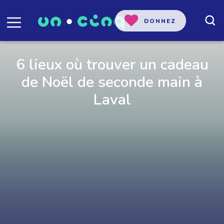
DONNEZ
6 lieux où trouver un cadeau
de Noël de seconde main à
Laval