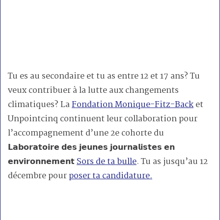
Tu es au secondaire et tu as entre 12 et 17 ans? Tu
veux contribuer à la lutte aux changements
climatiques? La
Fondation Monique-Fitz-Back
et
Unpointcinq continuent leur collaboration pour
l’accompagnement d’une 2e cohorte du
𝗟𝗮𝗯𝗼𝗿𝗮𝘁𝗼𝗶𝗿𝗲 𝗱𝗲𝘀 𝗷𝗲𝘂𝗻𝗲𝘀 𝗷𝗼𝘂𝗿𝗻𝗮𝗹𝗶𝘀𝘁𝗲𝘀 𝗲𝗻
𝗲𝗻𝘃𝗶𝗿𝗼𝗻𝗻𝗲𝗺𝗲𝗻𝘁
Sors de ta bulle
. Tu as jusqu’au 12
décembre pour
poser ta candidature.