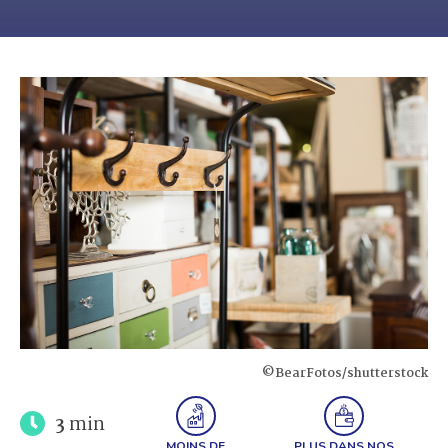
©BearFotos/shutterstock
3
min
MOINS DE
PLUS DANS NOS