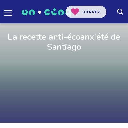
DONNEZ
La recette anti-écoanxiété de
Santiago