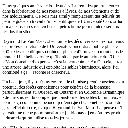
Dans quelques années, le bouleau des Laurentides pourrait entrer
dans la fabrication de nos rouges à lèvres, de nos vêtements et de
nos médicaments. Ce bois mal-aimé y remplacerait des dérivés du
pétrole grâce au travail d’un scientifique de l’Université Concordia
qui a délaissé ses recherches en pétrochimie pour s’intéresser aux
résidus forestiers.
Raymond Le Van Mao collectionne les découvertes et les honneurs.
Ce professeur retraité de l’Université Concordia a publié plus de
200 textes scientifiques et obtenu plus de 42 brevets partout dans le
monde. Une belle carrière qu’il doit en partie au pétrole de l’Ouest.
« Mon domaine d’expertise, c’est la pétrochimie. Au Canada, il y a
une grosse industrie qui exploite les sables bitumineux, alors, j’ai
contribué à ça », raconte le chercheur.
Un beau jour, il y a 10 ans environ, le chimiste prend conscience du
potentiel des forêts canadiennes pour générer de la biomasse,
particulièrement au Québec, en Ontario et en Colombie-Britannique.
« Je me suis rendu compte que transformer les sables bitumineux en
pétrole, ça consomme beaucoup d’énergie et ça émet beaucoup de
gaz à effet de serre, évoque Raymond Le Van Mao. J’ai pensé qu’il
y avait une niche pour transformer [la biomasse] en d’autres produits
industriels qu’on utilise tous les jours. »
En 2013, le professeur met au point un procédé complètement