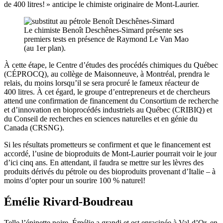
de 400 litres! » anticipe le chimiste originaire de Mont-Laurier.
Le chimiste Benoît Deschênes-Simard présente ses
premiers tests en présence de Raymond Le Van Mao
(au 1er plan).
À cette étape, le Centre d’études des procédés chimiques du Québec
(CÉPROCQ), au collège de Maisonneuve, à Montréal, prendra le
relais, du moins lorsqu’il se sera procuré le fameux réacteur de
400 litres. À cet égard, le groupe d’entrepreneurs et de chercheurs
attend une confirmation de financement du Consortium de recherche
et d’innovation en bioprocédés industriels au Québec (CRIBIQ) et
du Conseil de recherches en sciences naturelles et en génie du
Canada (CRSNG).
Si les résultats prometteurs se confirment et que le financement est
accordé, l’usine de bioproduits de Mont-Laurier pourrait voir le jour
d’ici cinq ans. En attendant, il faudra se mettre sur les lèvres des
produits dérivés du pétrole ou des bioproduits provenant d’Italie – à
moins d’opter pour un sourire 100 % naturel!
Émélie Rivard-Boudreau
Telle l’épinette noire, Émélie a grandi et est enracinée à Val-d’Or, en