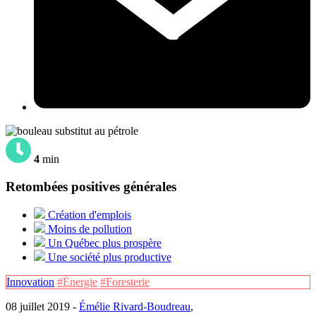
4
min
Retombées positives générales
Création d'emplois
Moins de pollution
Un Québec plus prospère
Une société plus productive
Innovation
#Énergie
#Foresterie
08 juillet 2019 -
Émélie Rivard-Boudreau
,