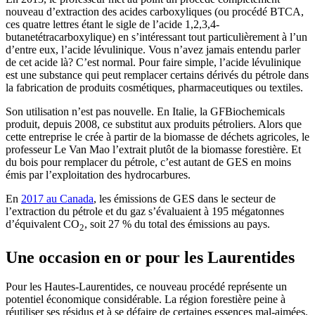
nouveau d’extraction des acides carboxyliques (ou procédé BTCA,
ces quatre lettres étant le sigle de l’acide 1,2,3,4-
butanetétracarboxylique) en s’intéressant tout particulièrement à l’un
d’entre eux, l’acide lévulinique. Vous n’avez jamais entendu parler
de cet acide là? C’est normal. Pour faire simple, l’acide lévulinique
est une substance qui peut remplacer certains dérivés du pétrole dans
la fabrication de produits cosmétiques, pharmaceutiques ou textiles.
Son utilisation n’est pas nouvelle. En Italie, la GFBiochemicals
produit, depuis 2008, ce substitut aux produits pétroliers. Alors que
cette entreprise le crée à partir de la biomasse de déchets agricoles, le
professeur Le Van Mao l’extrait plutôt de la biomasse forestière. Et
du bois pour remplacer du pétrole, c’est autant de GES en moins
émis par l’exploitation des hydrocarbures.
En
2017 au Canada
, les émissions de GES dans le secteur de
l’extraction du pétrole et du gaz s’évaluaient à 195 mégatonnes
d’équivalent CO
, soit 27 % du total des émissions au pays.
2
Une occasion en or pour les Laurentides
Pour les Hautes-Laurentides, ce nouveau procédé représente un
potentiel économique considérable. La région forestière peine à
réutiliser ses résidus et à se défaire de certaines essences mal-aimées.