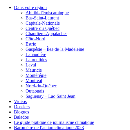
Dans votre région
Abitibi-Témiscamingue
Bas-Saint-Laurent
Capitale-Nationale
Centre-du-Québec
Chaudière-Appalaches
Côte-Nord
Estrie
Gaspésie – Îles-de-la-Madeleine
Lanaudière
Laurentides
Laval
Mauricie
Montérégie
Montréal
Nord-du-Québec
Outaouais
Saguenay – Lac-Saint-Jean
Vidéos
Dossiers
Blogues
Balados
Le guide pratique de journalisme climatique
Baromètre de l’action climatique 2023