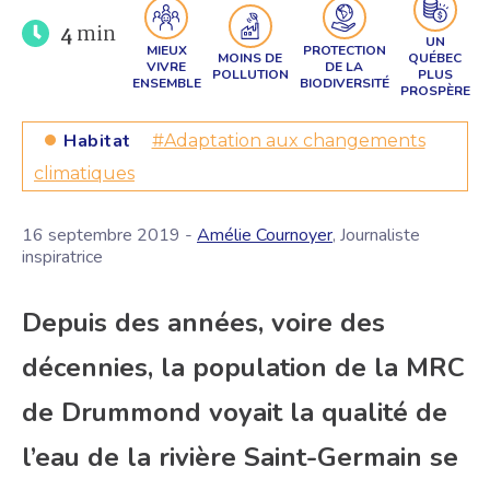
4
min
UN
MIEUX
PROTECTION
MOINS DE
QUÉBEC
VIVRE
DE LA
POLLUTION
PLUS
ENSEMBLE
BIODIVERSITÉ
PROSPÈRE
Habitat
#Adaptation aux changements
climatiques
16 septembre 2019 -
Amélie Cournoyer
, Journaliste
inspiratrice
Depuis des années, voire des
décennies, la population de la MRC
de Drummond voyait la qualité de
l’eau de la rivière Saint-Germain se