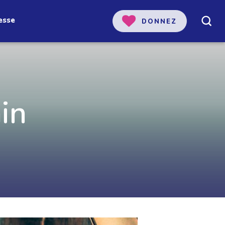
esse
DONNEZ
in
 notre