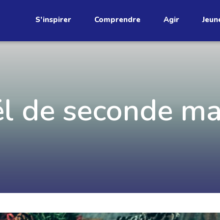
S’inspirer
Comprendre
Agir
Jeun
étend
l de seconde ma
Découvrez
infolettre!
ci au Québec. Abonnez-vous à
s prometteuses et des gestes