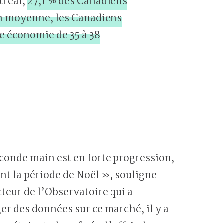
tréal,
27,1 % des Canadiens
En moyenne, les Canadiens
e économie de 35 à 38
conde main est en forte progression,
 la période de Noël », souligne
cteur de l’Observatoire qui a
r des données sur ce marché, il y a