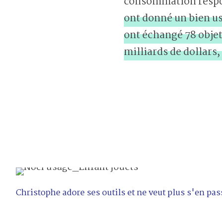
consommation respon
ont donné un bien us
ont échangé 78 objet
milliards de dollars,
Christophe adore ses outils et ne veut plus s'en pas