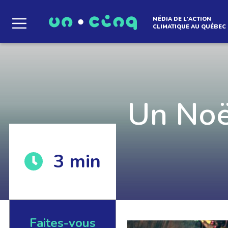
MÉDIA DE L'ACTION
CLIMATIQUE AU QUÉBEC
Le média qui d
l'atmosphère
Un Noë
3
min
Que des solutions concrètes et inspirantes. I
notre infolettre pour découvrir des initiative
qui créent le mouvement.
Faites-vous