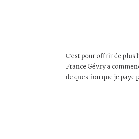
C’est pour offrir de plus beaux cadeaux à ses enfants, pour une fraction du prix, que Marie-
France Gévry a commencé 
de question que je paye p