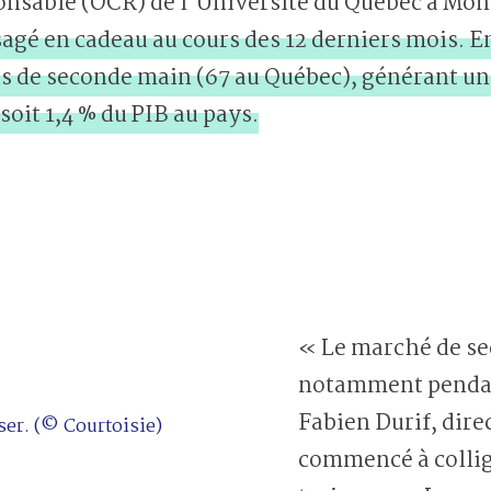
sable (OCR) de l’Université du Québec à Mon
agé en cadeau au cours des 12 derniers mois. 
s de seconde main (67 au Québec), générant un
 soit 1,4 % du PIB au pays.
« Le marché de se
notamment pendant
Fabien Durif, dire
ser. (© Courtoisie)
commencé à collige