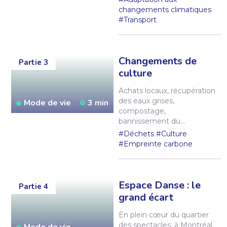
cheval sur la lutte contre
changements climatiques
les émissions de GES ?
#Transport
Non ? Eh bien, nous
sommes allés les
rencontrer pour qu’ils nous
expliquent ce qui les
Changements de
Partie 3
motive à planter des arbres
culture
pour aider la planète à
mieux respirer.
Achats locaux, récupération
des eaux grises,
Mode de vie
3 min
compostage,
bannissement du
plastique : au Québec, des
#Déchets
#Culture
salles de spectacles
#Empreinte carbone
barrent la route aux gaz à
effet de serre. Histoire d’un
mouvement qui prend de
l’ampleur.
Espace Danse : le
Partie 4
grand écart
En plein cœur du quartier
des spectacles, à Montréal,