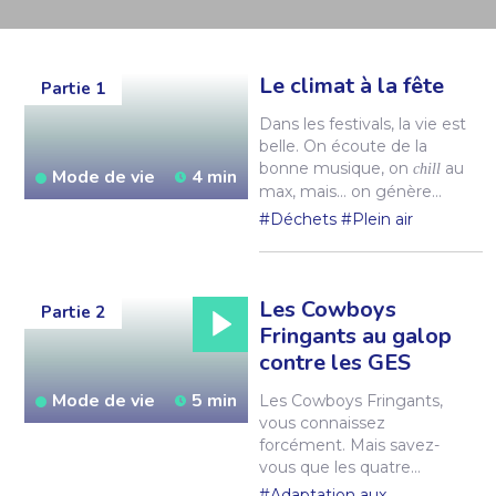
Le climat à la fête
Partie 1
Dans les festivals, la vie est
belle. On écoute de la
bonne musique, on
au
chill
Mode de vie
4 min
max, mais… on génère
beaucoup de gaz à effet
#Déchets
#Plein air
de serre! Tadam : au
Québec, des organisateurs
de festivals prouvent qu’il
est possible de faire la fête
Les Cowboys
Partie 2
sans polluer. Tour de piste.
Fringants au galop
contre les GES
Mode de vie
5 min
Les Cowboys Fringants,
vous connaissez
forcément. Mais savez-
vous que les quatre
Québécois sont aussi très à
#Adaptation aux