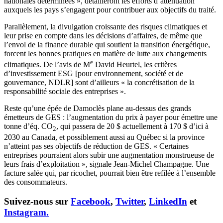
nationales déterminées », détailleront les efforts d’atténuation
auxquels les pays s’engagent pour contribuer aux objectifs du traité.
Parallèlement, la divulgation croissante des risques climatiques et
leur prise en compte dans les décisions d’affaires, de même que
l’envol de la finance durable qui soutient la transition énergétique,
forcent les bonnes pratiques en matière de lutte aux changements
e
climatiques. De l’avis de M
David Heurtel, les critères
d’investissement ESG [pour environnement, société et de
gouvernance, NDLR] sont d’ailleurs « la concrétisation de la
responsabilité sociale des entreprises ».
Reste qu’une épée de Damoclès plane au-dessus des grands
émetteurs de GES : l’augmentation du prix à payer pour émettre une
tonne d’éq. CO
, qui passera de 20 $ actuellement à 170 $ d’ici à
2
2030 au Canada, et possiblement aussi au Québec si la province
n’atteint pas ses objectifs de réduction de GES. « Certaines
entreprises pourraient alors subir une augmentation monstrueuse de
leurs frais d’exploitation », signale Jean-Michel Champagne. Une
facture salée qui, par ricochet, pourrait bien être refilée à l’ensemble
des consommateurs.
Suivez-nous sur
Facebook
,
Twitter
,
LinkedIn
et
Instagram.