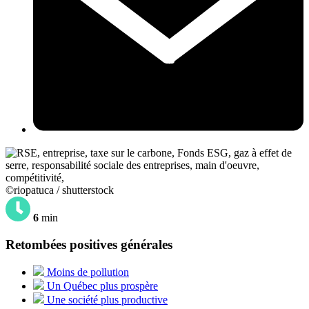
©riopatuca / shutterstock
6
min
Retombées positives générales
Moins de pollution
Un Québec plus prospère
Une société plus productive