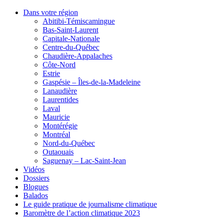
Dans votre région
Abitibi-Témiscamingue
Bas-Saint-Laurent
Capitale-Nationale
Centre-du-Québec
Chaudière-Appalaches
Côte-Nord
Estrie
Gaspésie – Îles-de-la-Madeleine
Lanaudière
Laurentides
Laval
Mauricie
Montérégie
Montréal
Nord-du-Québec
Outaouais
Saguenay – Lac-Saint-Jean
Vidéos
Dossiers
Blogues
Balados
Le guide pratique de journalisme climatique
Baromètre de l’action climatique 2023