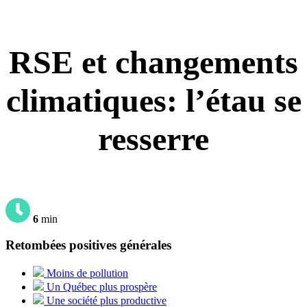
RSE et changements
climatiques: l’étau se
resserre
6
min
Retombées positives générales
Moins de pollution
Un Québec plus prospère
Une société plus productive