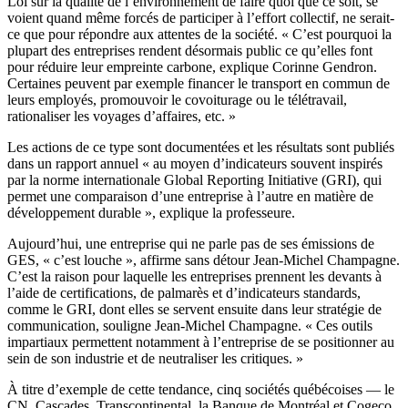
Loi sur la qualité de l’environnement de faire quoi que ce soit, se
voient quand même forcés de participer à l’effort collectif, ne serait-
ce que pour répondre aux attentes de la société. « C’est pourquoi la
plupart des entreprises rendent désormais public ce qu’elles font
pour réduire leur empreinte carbone, explique Corinne Gendron.
Certaines peuvent par exemple financer le transport en commun de
leurs employés, promouvoir le covoiturage ou le télétravail,
rationaliser les voyages d’affaires, etc. »
Les actions de ce type sont documentées et les résultats sont publiés
dans un rapport annuel « au moyen d’indicateurs souvent inspirés
par la norme internationale Global Reporting Initiative (GRI), qui
permet une comparaison d’une entreprise à l’autre en matière de
développement durable », explique la professeure.
Aujourd’hui, une entreprise qui ne parle pas de ses émissions de
GES, « c’est louche », affirme sans détour Jean-Michel Champagne.
C’est la raison pour laquelle les entreprises prennent les devants à
l’aide de certifications, de palmarès et d’indicateurs standards,
comme le GRI, dont elles se servent ensuite dans leur stratégie de
communication, souligne Jean-Michel Champagne. « Ces outils
impartiaux permettent notamment à l’entreprise de se positionner au
sein de son industrie et de neutraliser les critiques. »
À titre d’exemple de cette tendance, cinq sociétés québécoises — le
CN, Cascades, Transcontinental, la Banque de Montréal et Cogeco