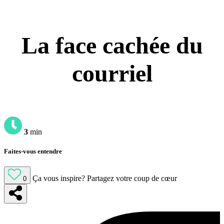
La face cachée du
courriel
3
min
Faites-vous entendre
Ça vous inspire?
Partagez votre coup de cœur
0