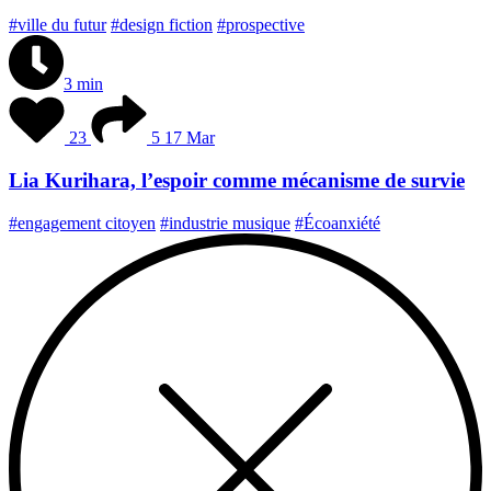
#ville du futur
#design fiction
#prospective
3 min
23
5
17 Mar
Lia Kurihara, l’espoir comme mécanisme de survie
#engagement citoyen
#industrie musique
#Écoanxiété