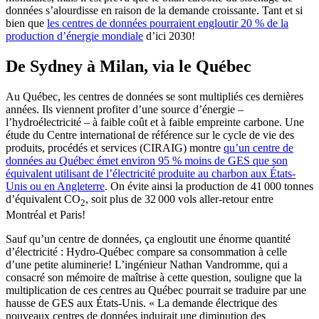
données s’alourdisse en raison de la demande croissante. Tant et si
bien que
les centres de données pourraient engloutir 20 % de la
production d’énergie mondiale
d’ici 2030!
De Sydney à Milan, via le Québec
Au Québec, les centres de données se sont multipliés ces dernières
années. Ils viennent profiter d’une source d’énergie –
l’hydroélectricité – à faible coût et à faible empreinte carbone. Une
étude du Centre international de référence sur le cycle de vie des
produits, procédés et services (CIRAIG) montre
qu’un centre de
données au Québec émet environ 95 % moins de GES que son
équivalent utilisant de l’électricité produite au charbon aux États-
Unis ou en Angleterre
. On évite ainsi la production de 41 000 tonnes
d’équivalent CO
, soit plus de 32 000 vols aller-retour entre
2
Montréal et Paris!
Sauf qu’un centre de données, ça engloutit une énorme quantité
d’électricité : Hydro-Québec compare sa consommation à celle
d’une petite aluminerie! L’ingénieur Nathan Vandromme, qui a
consacré son mémoire de maîtrise à cette question, souligne que la
multiplication de ces centres au Québec pourrait se traduire par une
hausse de GES aux États-Unis. « La demande électrique des
nouveaux centres de données induirait une diminution des