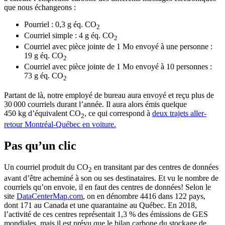
que nous échangeons :
Pourriel : 0,3 g éq. CO
2
Courriel simple : 4 g éq. CO
2
Courriel avec pièce jointe de 1 Mo envoyé à une personne :
19 g éq. CO
2
Courriel avec pièce jointe de 1 Mo envoyé à 10 personnes :
73 g éq. CO
2
Partant de là, notre employé de bureau aura envoyé et reçu plus de
30 000 courriels durant l’année. Il aura alors émis quelque
450 kg d’équivalent CO
, ce qui correspond à
deux trajets aller-
2
retour Montréal-Québec en voiture.
Pas qu’un clic
Un courriel produit du CO
en transitant par des centres de données
2
avant d’être acheminé à son ou ses destinataires. Et vu le nombre de
courriels qu’on envoie, il en faut des centres de données! Selon le
site
DataCenterMap.com
, on en dénombre 4416 dans 122 pays,
dont 171 au Canada et une quarantaine au Québec. En 2018,
l’activité de ces centres représentait 1,3 % des émissions de GES
mondiales, mais il est prévu que le bilan carbone du stockage de