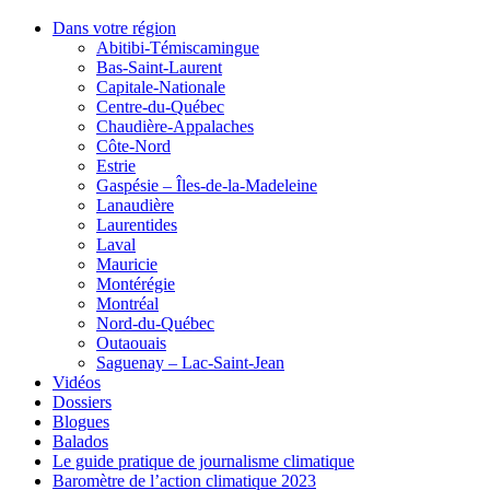
Dans votre région
Abitibi-Témiscamingue
Bas-Saint-Laurent
Capitale-Nationale
Centre-du-Québec
Chaudière-Appalaches
Côte-Nord
Estrie
Gaspésie – Îles-de-la-Madeleine
Lanaudière
Laurentides
Laval
Mauricie
Montérégie
Montréal
Nord-du-Québec
Outaouais
Saguenay – Lac-Saint-Jean
Vidéos
Dossiers
Blogues
Balados
Le guide pratique de journalisme climatique
Baromètre de l’action climatique 2023