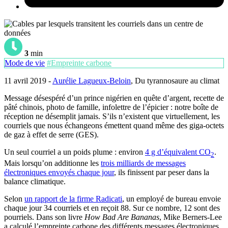
3
min
Mode de vie
#Empreinte carbone
11 avril 2019 -
Aurélie Lagueux-Beloin
, Du tyrannosaure au climat
Message désespéré d’un prince nigérien en quête d’argent, recette de
pâté chinois, photo de famille, infolettre de l’épicier : notre boîte de
réception ne désemplit jamais. S’ils n’existent que virtuellement, les
courriels que nous échangeons émettent quand même des giga-octets
de gaz à effet de serre (GES).
Un seul courriel a un poids plume : environ
4 g d’équivalent CO
.
2
Mais lorsqu’on additionne les
trois milliards de messages
électroniques envoyés chaque jour
, ils finissent par peser dans la
balance climatique.
Selon
un rapport de la firme Radicati
, un employé de bureau envoie
chaque jour 34 courriels et en reçoit 88. Sur ce nombre, 12 sont des
pourriels. Dans son livre
How Bad Are Bananas
, Mike Berners-Lee
a calculé l’empreinte carbone des différents messages électroniques