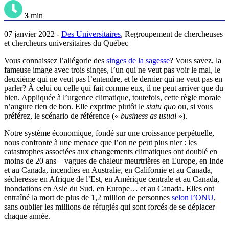
3
min
07 janvier 2022 -
Des Universitaires
, Regroupement de chercheuses
et chercheurs universitaires du Québec
Vous connaissez l’allégorie des
singes de la sagesse
? Vous savez, la
fameuse image avec trois singes, l’un qui ne veut pas voir le mal, le
deuxième qui ne veut pas l’entendre, et le dernier qui ne veut pas en
parler? À celui ou celle qui fait comme eux, il ne peut arriver que du
bien. Appliquée à l’urgence climatique, toutefois, cette règle morale
n’augure rien de bon. Elle exprime plutôt le
statu quo
ou, si vous
préférez, le scénario de référence («
business as usual
»).
Notre système économique, fondé sur une croissance perpétuelle,
nous confronte à une menace que l’on ne peut plus nier : les
catastrophes associées aux changements climatiques ont doublé en
moins de 20 ans – vagues de chaleur meurtrières en Europe, en Inde
et au Canada, incendies en Australie, en Californie et au Canada,
sécheresse en Afrique de l’Est, en Amérique centrale et au Canada,
inondations en Asie du Sud, en Europe… et au Canada. Elles ont
entraîné la mort de plus de 1,2 million de personnes
selon l’ONU
,
sans oublier les millions de réfugiés qui sont forcés de se déplacer
chaque année.