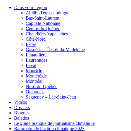
Dans votre région
Abitibi-Témiscamingue
Bas-Saint-Laurent
Capitale-Nationale
Centre-du-Québec
Chaudière-Appalaches
Côte-Nord
Estrie
Gaspésie – Îles-de-la-Madeleine
Lanaudière
Laurentides
Laval
Mauricie
Montérégie
Montréal
Nord-du-Québec
Outaouais
Saguenay – Lac-Saint-Jean
Vidéos
Dossiers
Blogues
Balados
Le guide pratique de journalisme climatique
Baromètre de l’action climatique 2023