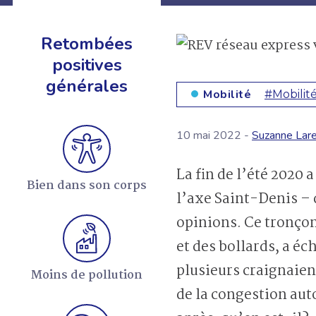
Retombées
positives
générales
Mobilité
#Mobilit
EN SAVOIR +
10 mai 2022 -
Suzanne Lar
La fin de l’été 2020
Bien dans son corps
l’axe Saint-Denis – d
opinions. Ce tronçon
et des bollards, a éch
plusieurs craignaie
Moins de pollution
de la congestion au