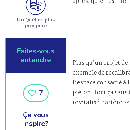
après, qu’en est-il?
Un Québec plus
prospère
Faites-vous
entendre
Plus qu’un projet de
exemple de recalibra
l’espace consacré à 
7
piéton. Tout ça sans t
revitalisé l’artère S
Ça vous
inspire?