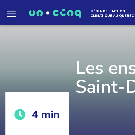
MÉDIA DE L'ACTION
CLIMATIQUE AU QUÉBEC
Le média qui d
l'atmosphère
Les en
Saint-
Que des solutions concrètes et inspirantes. I
4
min
notre infolettre pour découvrir des initiative
qui créent le mouvement.