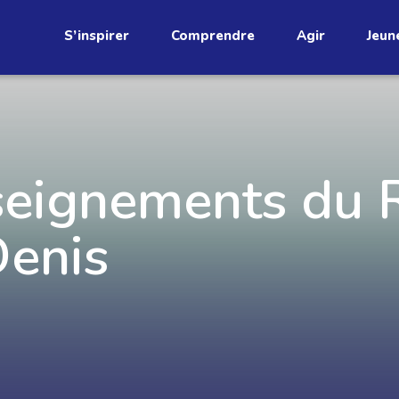
S’inspirer
Comprendre
Agir
Jeun
étend
seignements du
Denis
Découvrez
infolettre!
ci au Québec. Abonnez-vous à
s prometteuses et des gestes