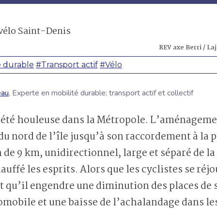
JE M'ABONNE
REV axe Berri / La
é durable
#Transport actif
#Vélo
eau
, Experte en mobilité durable; transport actif et collectif
 a été houleuse dans la Métropole. L’aménageme
u nord de l’île jusqu’à son raccordement à la pi
 de 9 km, unidirectionnel, large et séparé de l
auffé les esprits. Alors que les cyclistes se réjo
nt qu’il engendre une diminution des places de
tomobile et une baisse de l’achalandage dans 