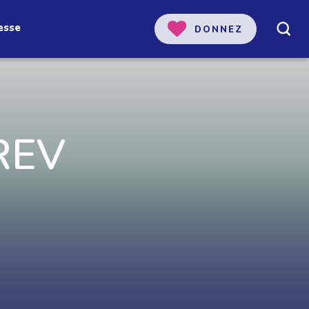
esse
DONNEZ
 REV
 notre