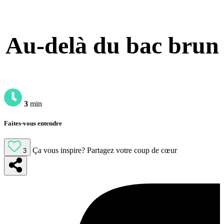
Au-delà du bac brun
3
min
Faites-vous entendre
Ça vous inspire?
Partagez votre coup de cœur
3