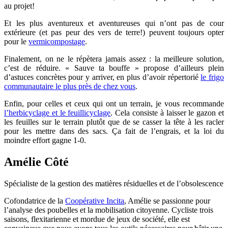
au projet!
Et les plus aventureux et aventureuses qui n’ont pas de cour
extérieure (et pas peur des vers de terre!) peuvent toujours opter
pour le
vermicompostage
.
Finalement, on ne le répètera jamais assez : la meilleure solution,
c’est de réduire. « Sauve ta bouffe » propose d’ailleurs plein
d’astuces concrètes pour y arriver, en plus d’avoir répertorié
le frigo
communautaire le plus près de chez vous
.
Enfin, pour celles et ceux qui ont un terrain, je vous recommande
l’herbicyclage et le feuillicyclage
. Cela consiste à laisser le gazon et
les feuilles sur le terrain plutôt que de se casser la tête à les racler
pour les mettre dans des sacs. Ça fait de l’engrais, et la loi du
moindre effort gagne 1-0.
Amélie Côté
Spécialiste de la gestion des matières résiduelles et de l’obsolescence
Cofondatrice de la
Coopérative Incita
, Amélie se passionne pour
l’analyse des poubelles et la mobilisation citoyenne. Cycliste trois
saisons, flexitarienne et mordue de jeux de société, elle est