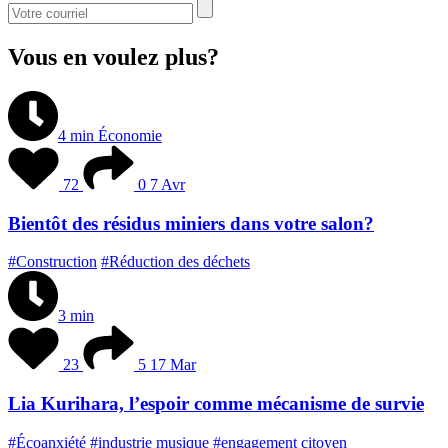
Vous en voulez plus?
4 min
Économie
72
0
7 Avr
Bientôt des résidus miniers dans votre salon?
#Construction
#Réduction des déchets
3 min
23
5
17 Mar
Lia Kurihara, l’espoir comme mécanisme de survie
#Écoanxiété
#industrie musique
#engagement citoyen