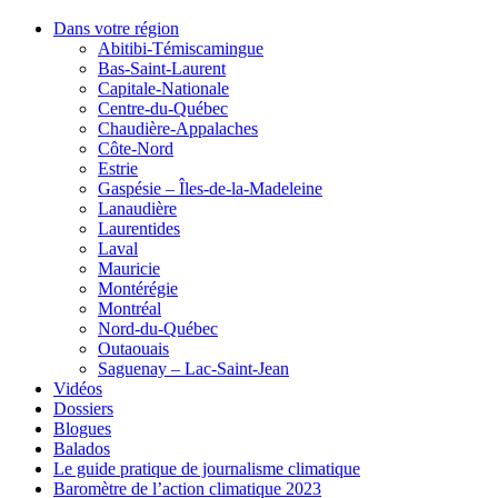
Dans votre région
Abitibi-Témiscamingue
Bas-Saint-Laurent
Capitale-Nationale
Centre-du-Québec
Chaudière-Appalaches
Côte-Nord
Estrie
Gaspésie – Îles-de-la-Madeleine
Lanaudière
Laurentides
Laval
Mauricie
Montérégie
Montréal
Nord-du-Québec
Outaouais
Saguenay – Lac-Saint-Jean
Vidéos
Dossiers
Blogues
Balados
Le guide pratique de journalisme climatique
Baromètre de l’action climatique 2023