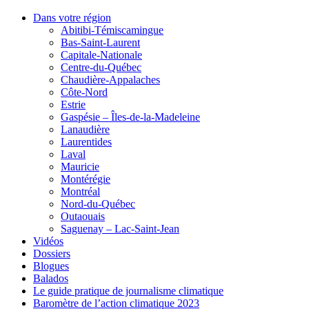
Dans votre région
Abitibi-Témiscamingue
Bas-Saint-Laurent
Capitale-Nationale
Centre-du-Québec
Chaudière-Appalaches
Côte-Nord
Estrie
Gaspésie – Îles-de-la-Madeleine
Lanaudière
Laurentides
Laval
Mauricie
Montérégie
Montréal
Nord-du-Québec
Outaouais
Saguenay – Lac-Saint-Jean
Vidéos
Dossiers
Blogues
Balados
Le guide pratique de journalisme climatique
Baromètre de l’action climatique 2023