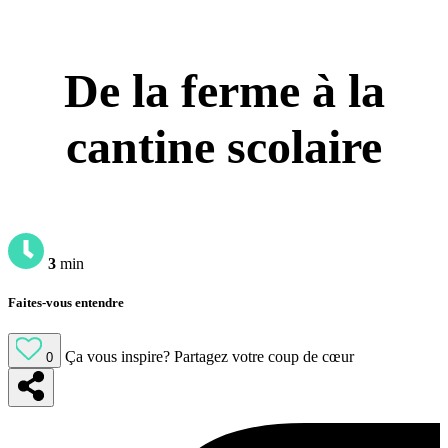
De la ferme à la
cantine scolaire
3
min
Faites-vous entendre
Ça vous inspire?
Partagez votre coup de cœur
0