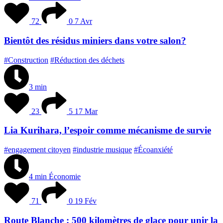
72
0
7 Avr
Bientôt des résidus miniers dans votre salon?
#Construction
#Réduction des déchets
3 min
23
5
17 Mar
Lia Kurihara, l’espoir comme mécanisme de survie
#engagement citoyen
#industrie musique
#Écoanxiété
4 min
Économie
71
0
19 Fév
Route Blanche : 500 kilomètres de glace pour unir la