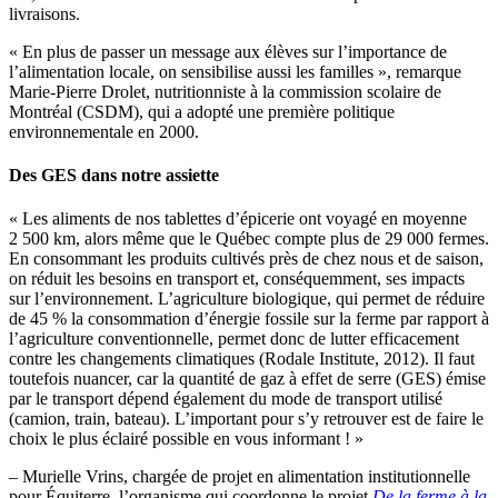
livraisons.
« En plus de passer un message aux élèves sur l’importance de
l’alimentation locale, on sensibilise aussi les familles », remarque
Marie-Pierre Drolet, nutritionniste à la commission scolaire de
Montréal (CSDM), qui a adopté une première politique
environnementale en 2000.
Des GES dans notre assiette
« Les aliments de nos tablettes d’épicerie ont voyagé en moyenne
2 500 km, alors même que le Québec compte plus de 29 000 fermes.
En consommant les produits cultivés près de chez nous et de saison,
on réduit les besoins en transport et, conséquemment, ses impacts
sur l’environnement. L’agriculture biologique, qui permet de réduire
de 45 % la consommation d’énergie fossile sur la ferme par rapport à
l’agriculture conventionnelle, permet donc de lutter efficacement
contre les changements climatiques (Rodale Institute, 2012). Il faut
toutefois nuancer, car la quantité de gaz à effet de serre (GES) émise
par le transport dépend également du mode de transport utilisé
(camion, train, bateau). L’important pour s’y retrouver est de faire le
choix le plus éclairé possible en vous informant ! »
– Murielle Vrins, chargée de projet en alimentation institutionnelle
pour Équiterre, l’organisme qui coordonne le projet
De la ferme à la