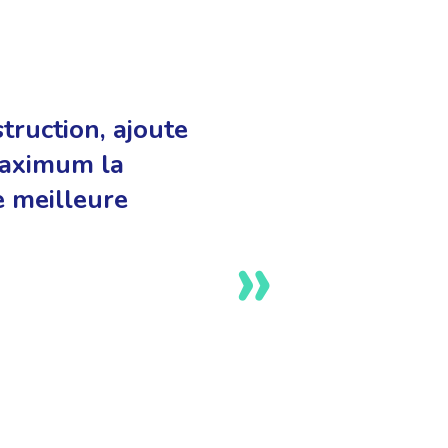
truction, ajoute
u maximum la
e meilleure