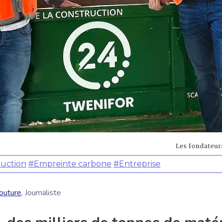
Les fondateur
uction
#Empreinte carbone
#Entreprise
outure
, Journaliste