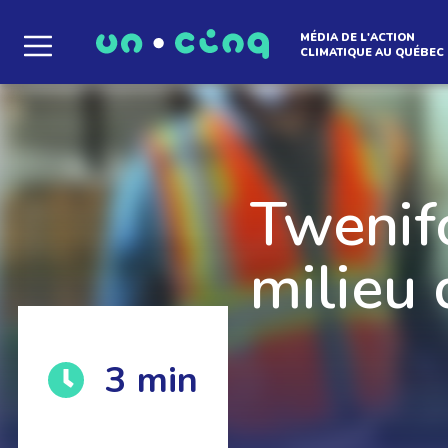
MÉDIA DE L'ACTION
CLIMATIQUE AU QUÉBEC
Le média qui d
l'atmosphère
Twenifo
milieu 
Que des solutions concrètes et inspirantes. I
3
min
notre infolettre pour découvrir des initiative
qui créent le mouvement.