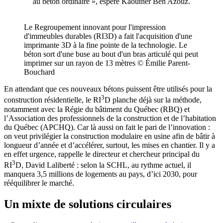
au béton ordinaire », espère Kaouther Ben Azouz.
Le Regroupement innovant pour l'impression
d'immeubles durables (RI3D) a fait l'acquisition d'une
imprimante 3D à la fine pointe de la technologie. Le
béton sort d'une buse au bout d'un bras articulé qui peut
imprimer sur un rayon de 13 mètres © Émilie Parent-
Bouchard
En attendant que ces nouveaux bétons puissent être utilisés pour la
3
construction résidentielle, le RI
D planche déjà sur la méthode,
notamment avec la Régie du bâtiment du Québec (RBQ) et
l’Association des professionnels de la construction et de l’habitation
du Québec (APCHQ). Car là aussi on fait le pari de l’innovation :
on veut privilégier la construction modulaire en usine afin de bâtir à
longueur d’année et d’accélérer, surtout, les mises en chantier. Il y a
en effet urgence, rappelle le directeur et chercheur principal du
3
RI
D, David Laliberté : selon la SCHL, au rythme actuel, il
manquera 3,5 millions de logements au pays, d’ici 2030, pour
rééquilibrer le marché.
Un mixte de solutions circulaires