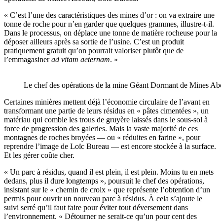
« C’est l’une des caractéristiques des mines d’or : on va extraire une
tonne de roche pour n’en garder que quelques grammes, illustre-t-il.
Dans le processus, on déplace une tonne de matière rocheuse pour la
déposer ailleurs après sa sortie de l’usine. C’est un produit
pratiquement gratuit qu’on pourrait valoriser plutôt que de
l’emmagasiner
ad vitam aeternam
. »
Le chef des opérations de la mine Géant Dormant de Mines Ab
Certaines minières mettent déjà l’économie circulaire de l’avant en
transformant une partie de leurs résidus en « pâtes cimentées », un
matériau qui comble les trous de gruyère laissés dans le sous-sol à
force de progression des galeries. Mais la vaste majorité de ces
montagnes de roches broyées — ou « réduites en farine », pour
reprendre l’image de Loïc Bureau — est encore stockée à la surface.
Et les gérer coûte cher.
« Un parc à résidus, quand il est plein, il est plein. Moins tu en mets
dedans, plus il dure longtemps », poursuit le chef des opérations,
insistant sur le « chemin de croix » que représente l’obtention d’un
permis pour ouvrir un nouveau parc à résidus. À cela s’ajoute le
suivi serré qu’il faut faire pour éviter tout déversement dans
l’environnement. « Détourner ne serait-ce qu’un pour cent des