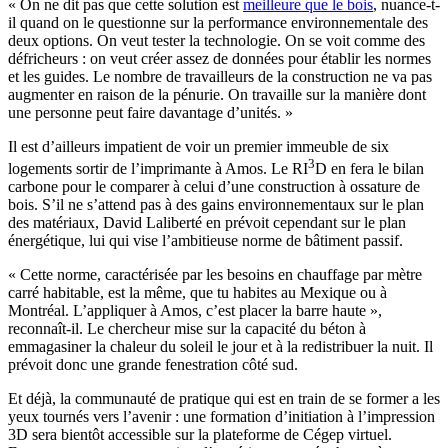
« On ne dit pas que cette solution est
meilleure que le bois
, nuance-t-
il quand on le questionne sur la performance environnementale des
deux options. On veut tester la technologie. On se voit comme des
défricheurs : on veut créer assez de données pour établir les normes
et les guides. Le nombre de travailleurs de la construction ne va pas
augmenter en raison de la pénurie. On travaille sur la manière dont
une personne peut faire davantage d’unités. »
Il est d’ailleurs impatient de voir un premier immeuble de six
3
logements sortir de l’imprimante à Amos. Le RI
D en fera le bilan
carbone pour le comparer à celui d’une construction à ossature de
bois. S’il ne s’attend pas à des gains environnementaux sur le plan
des matériaux, David Laliberté en prévoit cependant sur le plan
énergétique, lui qui vise l’ambitieuse norme de bâtiment passif.
« Cette norme, caractérisée par les besoins en chauffage par mètre
carré habitable, est la même, que tu habites au Mexique ou à
Montréal. L’appliquer à Amos, c’est placer la barre haute »,
reconnaît-il. Le chercheur mise sur la capacité du béton à
emmagasiner la chaleur du soleil le jour et à la redistribuer la nuit. Il
prévoit donc une grande fenestration côté sud.
Et déjà, la communauté de pratique qui est en train de se former a les
yeux tournés vers l’avenir : une formation d’initiation à l’impression
3D sera bientôt accessible sur la plateforme de Cégep virtuel.