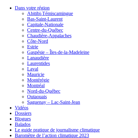
Dans votre région
Abitibi-Témiscamingue
Bas-Saint-Laurent
Capitale-Nationale
Centre-du-Québec
Chaudière-Appalaches
Côte-Nord
Estrie
Gaspésie – Îles-de-la-Madeleine
Lanaudière
Laurentides
Laval
Mauricie
Montérégie
Montréal
Nord-du-Québec
Outaouais
Saguenay – Lac-Saint-Jean
Vidéos
Dossiers
Blogues
Balados
Le guide pratique de journalisme climatique
Baromètre de l’action climatique 2023