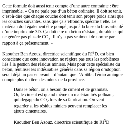
Cette formule doit aussi tenir compte d’une autre contrainte : être
imprimable. « On ne parle pas d’un béton ordinaire. Il doit se tenir,
c’est-à-dire que chaque couche doit tenir son propre poids ainsi que
les couches suivantes, sans que ça s’effondre, spécifie-t-elle. Le
matériau doit également être pompé jusqu’à la buse du bras articulé
d’une imprimante 3D. Ça doit être un béton résistant, durable et qui
ne génère pas plus de CO
. Il n’y a pas vraiment de norme par
2
rapport à ça présentement. »
3
Kaouther Ben Azouz, directrice scientifique du RI
D, est bien
consciente que cette innovation ne réglera pas tous les problèmes
liés à la gestion des résidus miniers. Mais pour cette spécialiste du
béton, réutiliser les indésirables générés dans sa région d’adoption
serait déjà un pas en avant – d’autant que l’Abitibi-Témiscamingue
compte plus du tiers des mines de la province.
Dans le béton, on a besoin de ciment et de granulats.
Or, le ciment est quand même un matériau très polluant,
qui dégage du CO
lors de sa fabrication. On veut
2
regarder si les résidus miniers peuvent remplacer les
ajouts cimentaires.
3
Kaouther Ben Azouz, directrice scientifique du RI
D