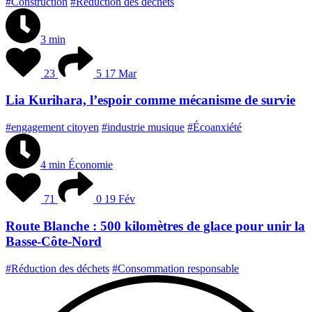
#Construction
#Réduction des déchets
3 min
23
5
17 Mar
Lia Kurihara, l’espoir comme mécanisme de survie
#engagement citoyen
#industrie musique
#Écoanxiété
4 min
Économie
71
0
19 Fév
Route Blanche : 500 kilomètres de glace pour unir la
Basse-Côte-Nord
#Réduction des déchets
#Consommation responsable