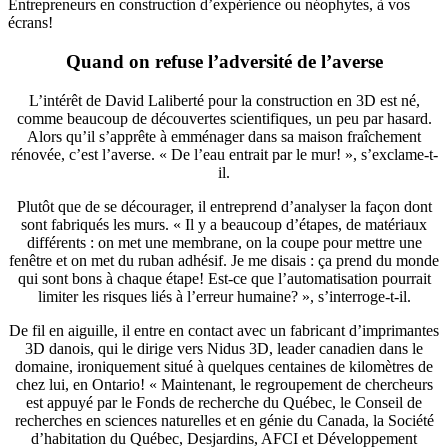
Entrepreneurs en construction d’expérience ou néophytes, à vos
écrans!
Quand on refuse l’adversité de l’averse
L’intérêt de David Laliberté pour la construction en 3D est né,
comme beaucoup de découvertes scientifiques, un peu par hasard.
Alors qu’il s’apprête à emménager dans sa maison fraîchement
rénovée, c’est l’averse. « De l’eau entrait par le mur! », s’exclame-t-
il.
Plutôt que de se décourager, il entreprend d’analyser la façon dont
sont fabriqués les murs. « Il y a beaucoup d’étapes, de matériaux
différents : on met une membrane, on la coupe pour mettre une
fenêtre et on met du ruban adhésif. Je me disais : ça prend du monde
qui sont bons à chaque étape! Est-ce que l’automatisation pourrait
limiter les risques liés à l’erreur humaine? », s’interroge-t-il.
De fil en aiguille, il entre en contact avec un fabricant d’imprimantes
3D danois, qui le dirige vers Nidus 3D, leader canadien dans le
domaine, ironiquement situé à quelques centaines de kilomètres de
chez lui, en Ontario! « Maintenant, le regroupement de chercheurs
est appuyé par le Fonds de recherche du Québec, le Conseil de
recherches en sciences naturelles et en génie du Canada, la Société
d’habitation du Québec, Desjardins, AFCI et Développement