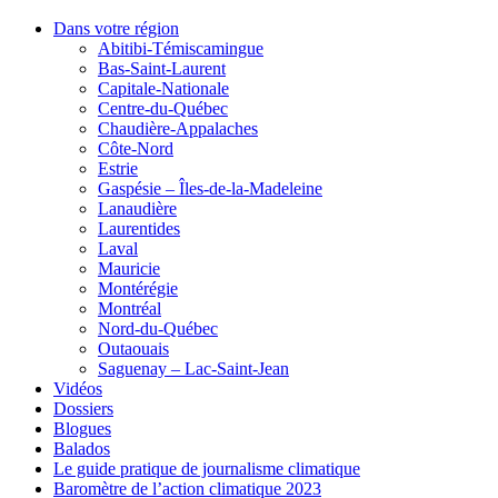
Dans votre région
Abitibi-Témiscamingue
Bas-Saint-Laurent
Capitale-Nationale
Centre-du-Québec
Chaudière-Appalaches
Côte-Nord
Estrie
Gaspésie – Îles-de-la-Madeleine
Lanaudière
Laurentides
Laval
Mauricie
Montérégie
Montréal
Nord-du-Québec
Outaouais
Saguenay – Lac-Saint-Jean
Vidéos
Dossiers
Blogues
Balados
Le guide pratique de journalisme climatique
Baromètre de l’action climatique 2023