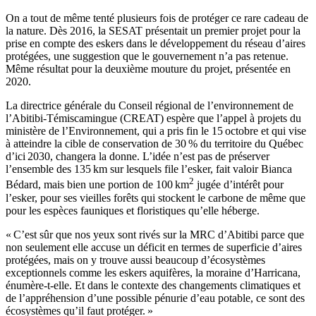
On a tout de même tenté plusieurs fois de protéger ce rare cadeau de
la nature. Dès 2016, la SESAT présentait un premier projet pour la
prise en compte des eskers dans le développement du réseau d’aires
protégées, une suggestion que le gouvernement n’a pas retenue.
Même résultat pour la deuxième mouture du projet, présentée en
2020.
La directrice générale du Conseil régional de l’environnement de
l’Abitibi-Témiscamingue (CREAT) espère que l’appel à projets du
ministère de l’Environnement, qui a pris fin le 15 octobre et qui vise
à atteindre la cible de conservation de 30 % du territoire du Québec
d’ici 2030, changera la donne. L’idée n’est pas de préserver
l’ensemble des 135 km sur lesquels file l’esker, fait valoir Bianca
2
Bédard, mais bien une portion de 100 km
jugée d’intérêt pour
l’esker, pour ses vieilles forêts qui stockent le carbone de même que
pour les espèces fauniques et floristiques qu’elle héberge.
« C’est sûr que nos yeux sont rivés sur la MRC d’Abitibi parce que
non seulement elle accuse un déficit en termes de superficie d’aires
protégées, mais on y trouve aussi beaucoup d’écosystèmes
exceptionnels comme les eskers aquifères, la moraine d’Harricana,
énumère-t-elle. Et dans le contexte des changements climatiques et
de l’appréhension d’une possible pénurie d’eau potable, ce sont des
écosystèmes qu’il faut protéger. »