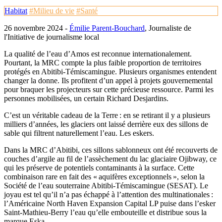
Habitat
#Milieu de vie
#Santé
26 novembre 2024 -
Émilie Parent-Bouchard
, Journaliste de
l'Initiative de journalisme local
La qualité de l’eau d’Amos est reconnue internationalement.
Pourtant, la MRC compte la plus faible proportion de territoires
protégés en Abitibi-Témiscamingue. Plusieurs organismes entendent
changer la donne. Ils profitent d’un appel à projets gouvernemental
pour braquer les projecteurs sur cette précieuse ressource. Parmi les
personnes mobilisées, un certain Richard Desjardins.
C’est un véritable cadeau de la Terre : en se retirant il y a plusieurs
milliers d’années, les glaciers ont laissé derrière eux des sillons de
sable qui filtrent naturellement l’eau. Les eskers.
Dans la MRC d’Abitibi, ces sillons sablonneux ont été recouverts de
couches d’argile au fil de l’assèchement du lac glaciaire Ojibway, ce
qui les préserve de potentiels contaminants à la surface. Cette
combinaison rare en fait des « aquifères exceptionnels », selon la
Société de l’eau souterraine Abitibi-Témiscamingue (SESAT). Le
joyau est tel qu’il n’a pas échappé à l’attention des multinationales :
l’Américaine North Haven Expansion Capital LP puise dans l’esker
Saint-Mathieu-Berry l’eau qu’elle embouteille et distribue sous la
marque Eska.