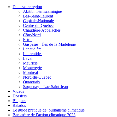
Dans votre région
Abitibi-Témiscamingue
Bas-Saint-Laurent
Capitale-Nationale
Centre-du-Québec
Chaudière-Appalaches
Côte-Nord
Estrie
Gaspésie – Îles-de-la-Madeleine
Lanaudière
Laurentides
Laval
Mauricie
Montérégie
Montréal
Nord-du-Québec
Outaouais
Saguenay – Lac-Saint-Jean
Vidéos
Dossiers
Blogues
Balados
Le guide pratique de journalisme climatique
Baromètre de l’action climatique 2023