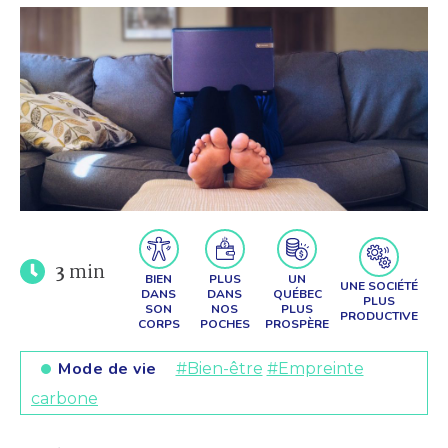
3
min
BIEN
PLUS
UN
UNE SOCIÉTÉ
DANS
DANS
QUÉBEC
PLUS
SON
NOS
PLUS
PRODUCTIVE
CORPS
POCHES
PROSPÈRE
Mode de vie
#Bien-être
#Empreinte
carbone